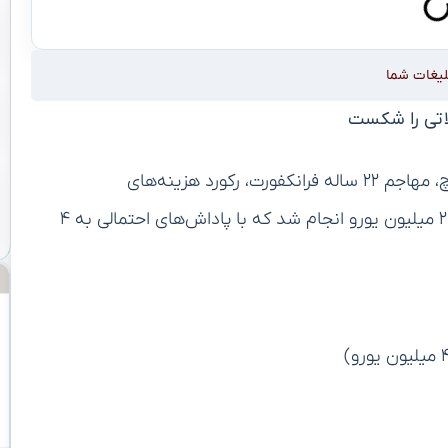
لیغات شما
لاتی را شکست
باشگاه فرایبورگ در تابستان ۲۰۲۵ با جذب ایگور ماتانوویچ، مهاجم ۲۲ ساله فرانکفورت، رکورد هزینه‌های
نقل‌وانتقالاتی خود را شکست. این انتقال با مبلغ پایه ۲.۳ میلیون یورو انجام شد که با پاداش‌های احتمالی به ۴