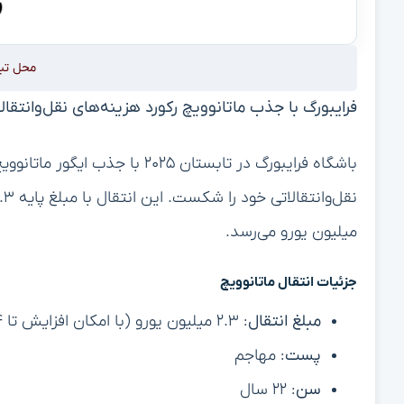
محل تب
فرایبورگ با جذب ماتانوویچ رکورد هزینه‌های نقل‌وانتقا
میلیون یورو می‌رسد.
جزئیات انتقال ماتانوویچ
مبلغ انتقال
: ۲.۳ میلیون یورو (با امکان افزایش تا ۴ میلیون یورو)
پست
: مهاجم
سن
: ۲۲ سال