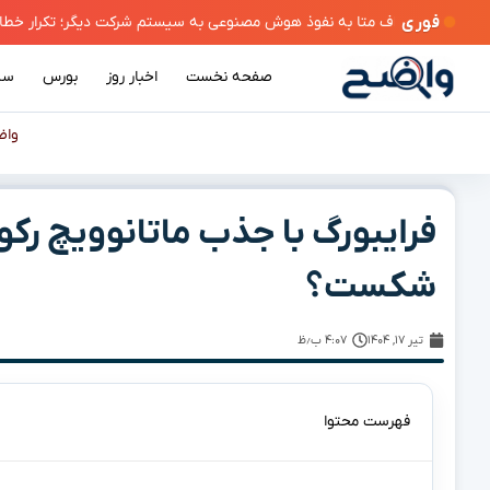
فوری
صفحه نخست
اخبار روز
بورس
سی
واض
فرایبورگ با جذب ماتانوویچ رکور
شکست؟
تیر ۱۷, ۱۴۰۴
۴:۰۷ ب٫ظ
فهرست محتوا