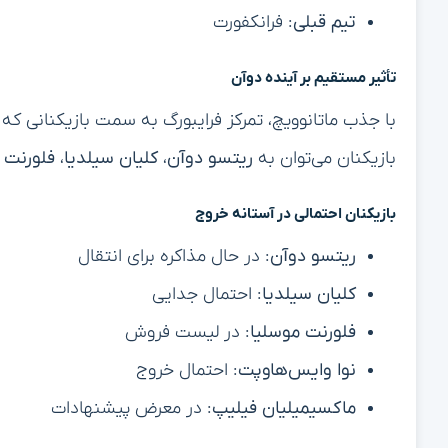
تیم قبلی
: فرانکفورت
تأثیر مستقیم بر آینده دوآن
با جذب ماتانوویچ، تمرکز فرایبورگ به سمت بازیکنانی ک
بازیکنان می‌توان به
ریتسو دوآن
،
کلیان سیلدیا
،
فلورنت 
بازیکنان احتمالی در آستانه خروج
ریتسو دوآن
: در حال مذاکره برای انتقال
کلیان سیلدیا
: احتمال جدایی
فلورنت موسلیا
: در لیست فروش
نوا وایس‌هاوپت
: احتمال خروج
ماکسیمیلیان فیلیپ
: در معرض پیشنهادات