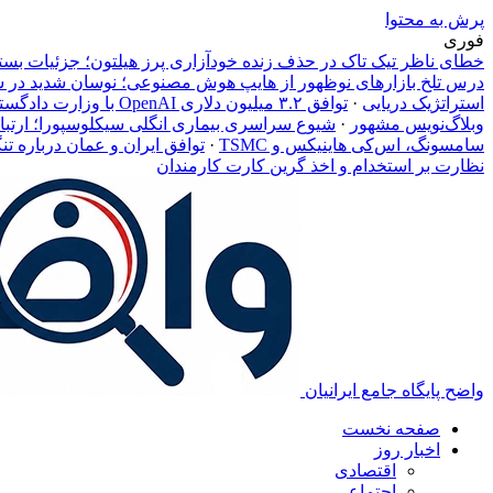
پرش به محتوا
فوری
خطای ناظر تیک تاک در حذف زنده خودآزاری پرز هیلتون؛ جزئیات ب
درس تلخ بازارهای نوظهور از هایپ هوش مصنوعی؛ نوسان شدید در سها
استراتژیک دریایی
·
توافق ۳.۲ میلیون دلاری OpenAI با وزارت دادگستری آمریکا؛ نظارت بر استخدام و اخذ گرین کارت کارمندان
وبلاگ‌نویس مشهور
·
شیوع سراسری بیماری انگلی سیکلوسپورا؛ ارتباط آلودگی کاهوی Taylor Farms ب
سامسونگ، اس‌کی هاینیکس و TSMC
·
توافق ایران و عمان درباره تن
نظارت بر استخدام و اخذ گرین کارت کارمندان
واضح پایگاه جامع ایرانیان
صفحه نخست
اخبار روز
اقتصادی
اجتماعی