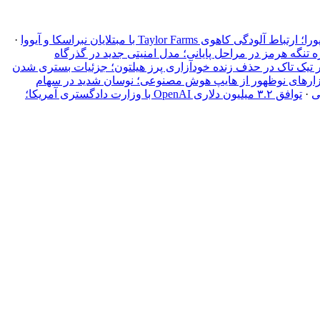
Taylor Farm با مبتلایان نبراسکا و آیووا
·
ه تنگه هرمز در مراحل پایانی؛ مدل امنیتی جدید در گذرگاه
تیک تاک در حذف زنده خودآزاری پرز هیلتون؛ جزئیات بستری شدن
زارهای نوظهور از هایپ هوش مصنوعی؛ نوسان شدید در سهام
ی
·
توافق ۳.۲ میلیون دلاری OpenAI با وزارت دادگستری آمریکا؛