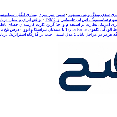
ستری شدن وبلاگ‌نویس مشهور
·
شیوع سراسری بیماری انگلی سیکلوسپورا؛ ارتباط آلودگی کاهوی s
م سامسونگ، اس‌کی هاینیکس و TSMC
·
توافق ایران و عمان دربار
خطای ناظر 
ا مبتلایان نبراسکا و آیووا
·
درس تلخ با
گه هرمز در مراحل پایانی؛ مدل امنیتی جدید در گذرگاه استراتژیک دریای