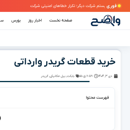
فوری
صفحه نخست
اخبار روز
بورس
سی
خرید قطعات گریدر وارداتی
دی ۳, ۱۴۰۴
۶:۵۹ ق٫ظ
بابکت
,
بیل مکانیکی
,
گریدر
فهرست محتوا