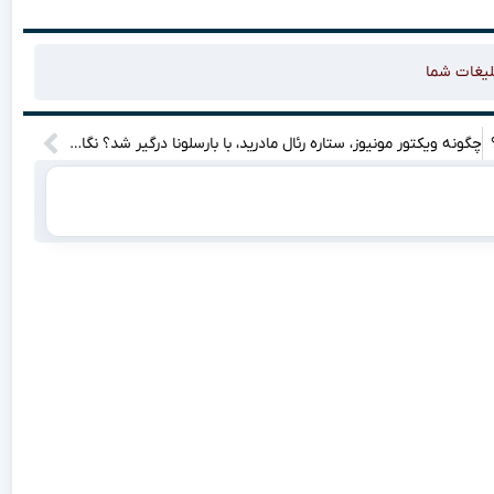
لیغات شما
چگونه ویکتور مونیوز، ستاره رئال مادرید، با بارسلونا درگیر شد؟ نگاهی به زندگی و داستان‌های جذاب این بازیکن!