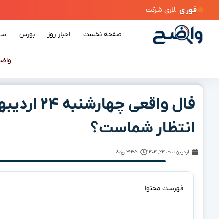
فوری
صفحه نخست
اخبار روز
بورس
سی
واض
انتظار شماست؟
اردیبهشت ۲۴, ۱۴۰۴
۳:۳۵ ق٫ظ
فهرست محتوا