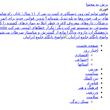
پرش به محتوا
فوری
توقف تولید لندروور دیسکاوری اسپرت پس از ۱۱ سال؛ پایان راه شاسی‌بلند کامپکت بریتانیایی
های برقی خودروها به تله تبدیل شده‌اند؟ تدوین قوانین جدید برای ایم
پزشکان: داروهای معروف لاغری خطر ابتلا به بیماری‌های کشنده را 
مصنوعی به سیستم شرکت دیگر؛ تکرار خطاهای امنیتی شرکت Irregular
پژوهشگران: داروی ویاگرا مانع از گسترش و متاستاز سرطان می‌شو
واضح پایگاه جامع ایرانیان
صفحه نخست
اخبار روز
اقتصادی
اجتماعی
استانها
بورس
سیاست
بین الملل
فناوری
فرهنگ و هنر
ورزشی
سلامت
سبک زندگی