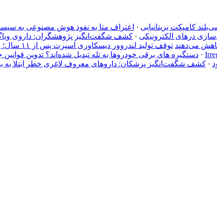
·
اعتراف متا به نفوذ هوش مصنوعی به سیستم شر
ن‌سازی درهای الکترونیکی
·
کشف شگفت‌انگیز پژوهشگران: داروی ویاگ
کاهش می‌دهند
توقف تولید لندروور دیسکاوری اسپرت پس از ۱۱ سال؛ پایان راه شاسی‌بلند کامپکت بریتانیایی
·
دستگیره‌ های برقی خودروها به تله تبدیل شده‌اند؟ تدوین قوانین 
د
·
کشف شگفت‌انگیز پزشکان: داروهای معروف لاغری خطر ابتلا به بی