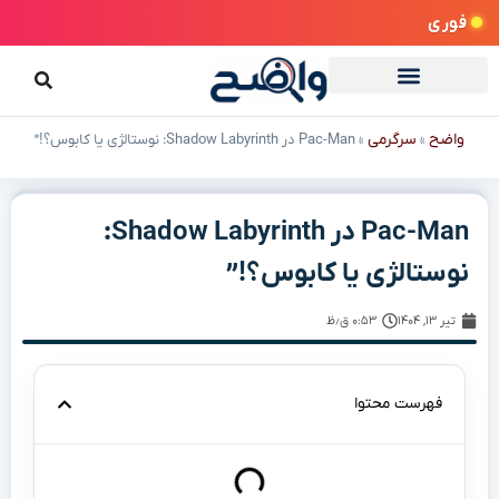
فوری
واضح
سرگرمی
»
»
Pac-Man در Shadow Labyrinth: نوستالژی یا کابوس؟!”
Pac-Man در Shadow Labyrinth:
نوستالژی یا کابوس؟!”
تیر ۱۳, ۱۴۰۴
۰:۵۳ ق٫ظ
فهرست محتوا