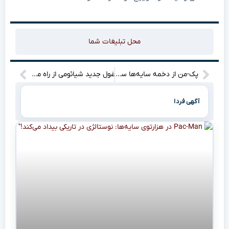
محل تبلیغات شما
پک-من از دخمه سایه‌ها سر درآورد!؟ تریلر جدید یه سورپرایز خفن داره!
غول جدید شیائومی از راه می‌رسد؟ هر آنچه باید از Mi ۱۶ بدانید (و هیچ‌جا نخوانده‌اید!)
آگهی فردا