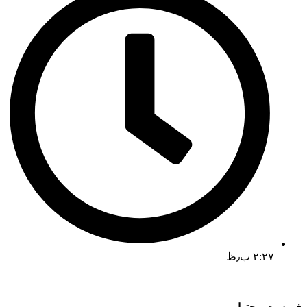
۲:۲۷ ب٫ظ