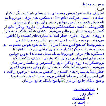
پرش به محتوا
فوری
اعتراف متا به نفوذ هوش مصنوعی به سیستم شرکت دیگر؛ تکرار
خطاهای امنیتی شرکت Irregular
·
دستگیره‌ های برقی خودروها به
تله تبدیل شده‌اند؟ تدوین قوانین جدید برای ایمن‌سازی درهای
الکترونیکی
·
کشف شگفت‌انگیز پژوهشگران: داروی ویاگرا مانع از
گسترش و متاستاز سرطان می‌شود
·
کشف شگفت‌انگیز پزشکان:
داروهای معروف لاغری خطر ابتلا به بیماری‌های کشنده را کاهش
می‌دهند
·
برخورد راکت ۴ تنی اسپیس ایکس به ماه؛ اتفاقی
بی‌سروصدا که هیچ‌کس ندید!
اعتراف متا به نفوذ هوش مصنوعی به
سیستم شرکت دیگر؛ تکرار خطاهای امنیتی شرکت Irregular
·
دستگیره‌ های برقی خودروها به تله تبدیل شده‌اند؟ تدوین قوانین
جدید برای ایمن‌سازی درهای الکترونیکی
·
کشف شگفت‌انگیز
پژوهشگران: داروی ویاگرا مانع از گسترش و متاستاز سرطان
می‌شود
·
کشف شگفت‌انگیز پزشکان: داروهای معروف لاغری
خطر ابتلا به بیماری‌های کشنده را کاهش می‌دهند
·
برخورد راکت ۴
تنی اسپیس ایکس به ماه؛ اتفاقی بی‌سروصدا که هیچ‌کس ندید!
واضح پایگاه جامع ایرانیان
صفحه نخست
اخبار روز
اقتصادی
اجتماعی