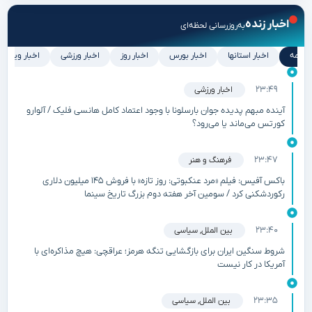
اخبار زنده
به‌روزرسانی لحظه‌ای
همه
اخبار استانها
اخبار بورس
اخبار روز
اخبار ورزشی
اخبار ویژه
۲۳:۴۹
اخبار ورزشی
آینده مبهم پدیده جوان بارسلونا با وجود اعتماد کامل هانسی فلیک / آلوارو
کورتس می‌ماند یا می‌رود؟
۲۳:۴۷
فرهنگ و هنر
باکس آفیس: فیلم «مرد عنکبوتی: روز تازه» با فروش ۱۴۵ میلیون دلاری
رکوردشکنی کرد / سومین آخر هفته دوم بزرگ تاریخ سینما
۲۳:۴۰
بین الملل
,
سیاسی
شروط سنگین ایران برای بازگشایی تنگه هرمز؛ عراقچی: هیچ مذاکره‌ای با
آمریکا در کار نیست
۲۳:۳۵
بین الملل
,
سیاسی