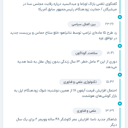
گفتگوی تلفنی باراک اوباما و عبدالسید درباره رقابت مجلس سنا در
میشیگان / حمایت زودهنگام رئیس‌جمهور سابق آمریکا
۲۳:۲۶
بین الملل
,
سیاسی
رد طرح ۱۵ ماده‌ای ترامپ توسط نتانیاهو؛ خلع سلاح حماس و بن‌بست جدید
در توافق غزه
۱۸:۴۱
سلامت
,
گوناگون
دوری از این ۳ عامل خطر، ۱۳ سال زندگی بدون زوال عقل به شما هدیه
می‌دهد
۱۵:۴۲
تکنولوژی
,
علمی و فناوری
احتمال افزایش قیمت آیفون ۱۷ از همین دوشنبه؛ شوک زودهنگام اپل به
بازار گوشی‌های هوشمند
۱۳:۳۹
علمی و فناوری
شاهکار جدید ناسا: افزایش عمر کاوشگر ۴۸ ساله وویجر ۲ برای یک سال
دیگر