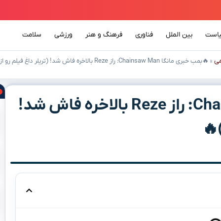
است
بین الملل
فناوری
فرهنگ و هنر
ورزشی
سلامت
ی
»
🔥بمب خبری مانگا Chainsaw Man: راز Reze بالاخره فاش شد! (تریلر داغ فیلم رو از دست نده)🔥
🔥بمب خبری مانگا Chainsaw Man: راز Reze بالاخره فاش شد!
🔥