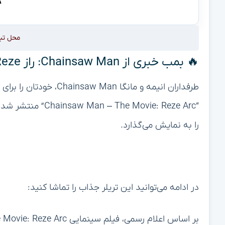
محل تب
🔥 بمب خبری از Chainsaw Man: راز Reze فاش شد! منتظر تریلر فیلم باشید 🔥
طرفداران انیمه و مانگا n
“he Movie: Reze Arc
را به نمایش می‌گذارد.
در ادامه می‌توانید این تریلر جذاب را تماشا کنید: