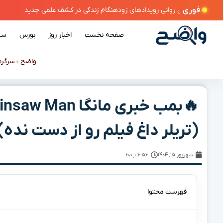
فوری
 روانی رویدادهای زودهنگام زندگی در کشف علمی جدید
صفحه نخست
اخبار روز
بورس
سی
واضح
سرگرم
»
(تریلر داغ فیلم رو از دست نده)
شهریور ۱۵, ۱۴۰۴
۶:۵۶ ب٫ظ
فهرست محتوا