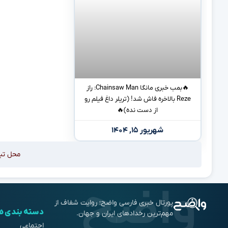
🔥بمب خبری مانگا Chainsaw Man: راز
Reze بالاخره فاش شد! (تریلر داغ فیلم رو
از دست نده)🔥
شهریور ۱۵, ۱۴۰۴
محل تب
پورتال خبری فارسی واضح؛ روایت شفاف از
دسته بندی ه
مهم‌ترین رخدادهای ایران و جهان.
اجتماعی