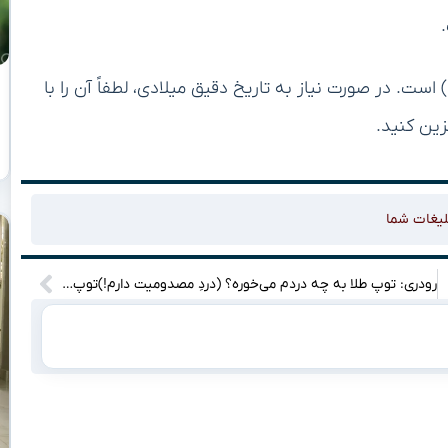
صلی ۱۴۰۵ (هجری شمسی) است. در صورت نیاز به تاریخ دقیق میلادی، لطفاً آن را با
ین کنید.
لیغات شما
رودری: توپ طلا به چه دردم می‌خوره؟ (دردِ مصدومیت دارم!)توپ طلا پیشکش