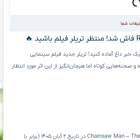
لیغات شما
Chainsaw Ma، خودتان را برای یک خبر داغ آماده کنید! تریلر جدید فیلم سینمایی
Chainsaw Man – T” منتشر شده و صحنه‌هایی کوتاه اما هیجان‌انگیز از این اثر مورد انتظار
بر اساس اعلام رسمی، فیلم سینمایی Chainsaw Man – The Movie: Reze Arc در تاریخ ۲ آبان ۱۴۰۵ (برابر با