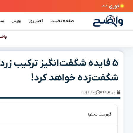
فوری
صفحه نخست
اخبار روز
بورس
سی
واض
۵ فایده شگفت‌انگیز ترکیب زرد
شگفت‌زده خواهد کرد!
دی ۱۱, ۱۳۴۸
۳:۳۰ ق٫ظ
فهرست محتوا