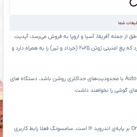
لیغات شما
S2 که در بسیاری از مناطق از جمله آفریقا، آسیا و اروپا به فروش می‌رسد، آپدیت
نرم‌افزاری جدیدی با فرم‌ور S721BXXS5BYF1 دریافت کرد که پچ امنیتی ژوئن ۲۰۲۵ (خرداد و تیر) را به همراه دارد و
به نوشته‌ی سم‌موبایل، پس از آپدیت زمانی که Auto Blocker با محدودیت‌های حداکثری روشن باشد، دستگاه های
گلکسی S24 FE واجد شرایط دریافت رابط کاربری One UI 8 بر پایه‌ی اندروید ۱۶ است. سامسونگ فعلا رابط کاربری