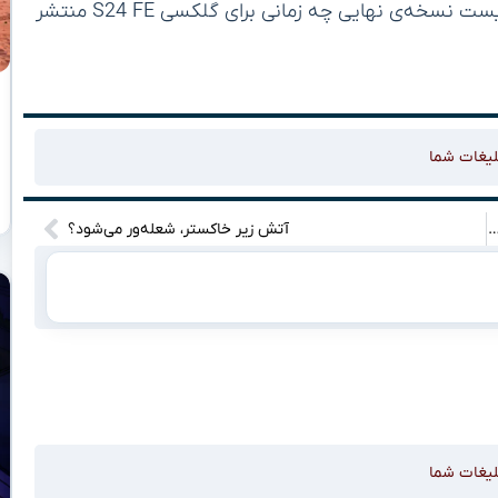
جدیدش را در گلکسی S25 آزمایش می‌کند و مشخص نیست نسخه‌ی نهایی چه زمانی برای گلکسی S24 FE منتشر
لیغات شما
ت؛ برقراری تماس ایرانیان خارج با داخل کشور از طریق پیام‌رسان‌های داخلی / محدودیت‌ها «مقطعی» است
آتش زیر خاکستر، شعله‌ور می‌شود؟
لیغات شما