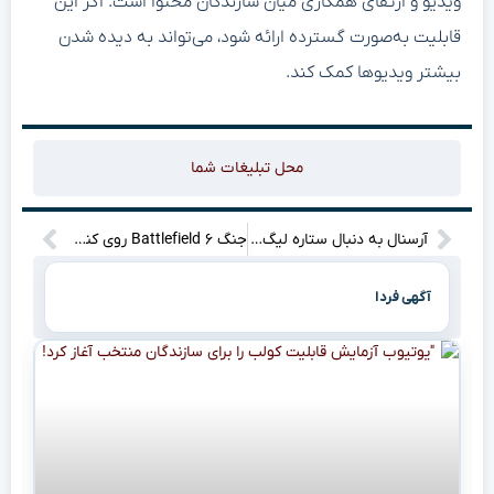
ویدیو و ارتقای همکاری میان سازندگان محتوا است. اگر این
قابلیت به‌صورت گسترده ارائه شود، می‌تواند به دیده شدن
بیشتر ویدیوها کمک کند.
محل تبلیغات شما
آرسنال به دنبال ستاره لیگ فرانسه؛ آرتتا و برتا در آستانه جدایی؟
جنگ Battlefield ۶ روی کنسول‌ها: تجربه‌ای نرم‌تر از ابریشم یا میدان مین؟ (نرخ ۶۰ فریم، راز هیجان!)
آگهی فردا