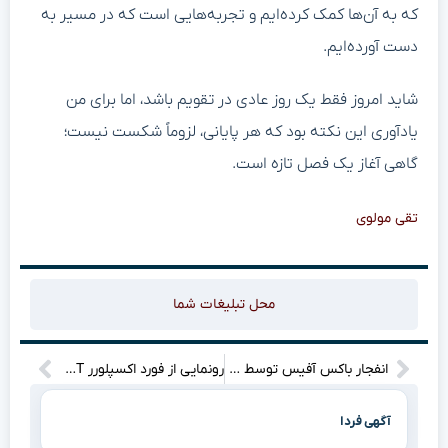
که به آن‌ها کمک کرده‌ایم و تجربه‌هایی است که در مسیر به
دست آورده‌ایم.
شاید امروز فقط یک روز عادی در تقویم باشد، اما برای من
یادآوری این نکته بود که هر پایانی، لزوماً شکست نیست؛
گاهی آغاز یک فصل تازه است.
تقی مولوی
محل تبلیغات شما
انفجار باکس آفیس توسط داستان اسباب‌بازی ۵؛ رکوردشکنی بی‌سابقه وودی و باز لایتیر در افتتاحیه
رونمایی از فورد اکسپلورر ST مدل ۲۰۲۷ با پکیج مخوف Sinister؛ شاسی‌بلند محبوب به نیمه تاریک می‌رود!
آگهی فردا