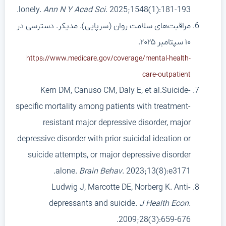
lonely.
Ann N Y Acad Sci
. 2025;1548(1):181-193.
مراقبت‌های سلامت روان (سرپایی). مدیکر. دسترسی در
۱۰ سپتامبر ۲۰۲۵.
https://www.medicare.gov/coverage/mental-health-
care-outpatient
Kern DM, Canuso CM, Daly E, et al.Suicide-
specific mortality among patients with treatment-
resistant major depressive disorder, major
depressive disorder with prior suicidal ideation or
suicide attempts, or major depressive disorder
alone.
Brain Behav
. 2023;13(8):e3171.
Ludwig J, Marcotte DE, Norberg K. Anti-
depressants and suicide.
J Health Econ
.
2009;28(3):659-676.