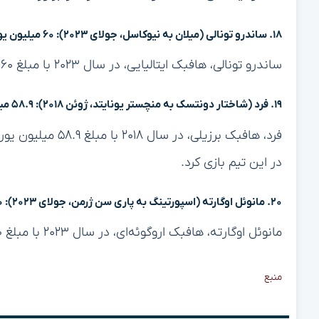
۱۸. ساندرو تونالی (میلان به نیوکاسل، جولای ۲۰۲۳): ۶۰ میلیون یورو
ساندرو تونالی، هافبک ایتالیایی، در سال ۲۰۲۳ با مبلغ ۶۰ میلیون یورو از میلان به نیوکاسل پیوست.
۱۹. فرد (شاختار دونتسک به منچستر یونایتد، ژوئن ۲۰۱۸): ۵۸.۹ میلیون یورو
فرد، هافبک برزیلی،
در این تیم بازی کرد.
۲۰. مانوئل اوگارته (اسپورتینگ به پاری سن ژرمن، جولای ۲۰۲۳): ۶۰ میلیون یورو
مانوئل اوگارته، هافبک اروگوئه‌ای، در سال ۲۰۲۳ با مبلغ ۶۰ میلیون یورو به پاری سن ژرمن پیوست.
منبع