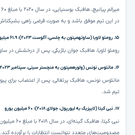
می
در این تیم موفق باشد و به صورت قرضی راهی بشیکتاش
۱۵. رومئو لاویا (ساوتهمپتون به چلسی، آگوست ۲۰۲۳): ۶۱.۹ میلیون یورو
رومئو لاویا، هافبک جوان بلژیکی، پس از درخشش در ساوتهمپتون، با مبلغ ۶۱.۹ میل
۱۶. ماتئوس نونس (ولورهمپتون به منچستر سیتی، سپتامبر ۲۰۲۳): ۶۲ میلیون یورو
تیم شد.
۱۷. نبی کیتا (لایپزیگ به لیورپول، جولای ۲۰۱۸): ۶۰ میلیون یورو
نبی کیتا، هافب
مصدومیت‌های متعدد نتوانست انتظارات را برآورده کند.