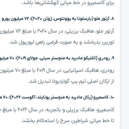
برای کاسمیرو در خط میانی کهکشانی‌ها باشد.
۸. آرتور ملو (بارسلونا به یوونتوس، ژوئن ۲۰۲۰): ۷۲ میلیون یورو
آرتور ملو، ها
تورین بدرخشد و به صورت قرضی راهی لیورپول شد.
۹. رودری (اتلتیکو مادرید به منچستر سیتی، جولای ۲۰۱۹): ۷۰ میلیون یورو
رودری، هافبک
از ارکان اصلی تیم پپ گواردیولا تبدیل شد.
۱۰. کاسمیرو (رئال مادرید به منچستر یونایتد، آگوست ۲۰۲۲): ۷۰ میلیون یورو
تا خط میانی شیاطین سرخ را استحکام بخشد.