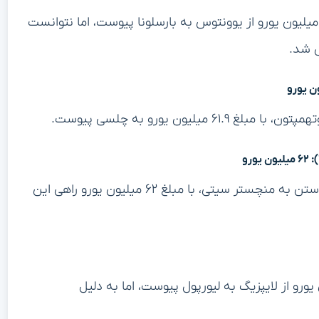
رالم پیانیچ، هافبک بوسنیایی، در سال ۲۰۲۰ با مبلغ ۶۰ میلیون یورو از یوونتوس به بارسلونا پیوست، اما نتوانست
 شد.
یون یورو به چلسی پیوست.
ماتئوس نونس، هافبک پرتغالی، پس از اعتصاب برای پیوستن به منچستر سیتی، با مبلغ ۶۲ میلیون یورو راهی این
ک گینه‌ای، در سال ۲۰۱۸ با مبلغ ۶۰ میلیون یورو از لایپزیگ به لیورپول پیوست، اما به دلیل