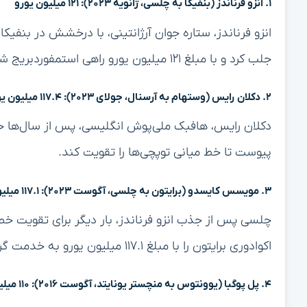
۱. انزو فرناندز (بنفیکا به چلسی، ژانویه ۲۰۲۳): ۱۲۱ میلیون یورو
جلب کرد و با مبلغ ۱۲۱ میلیون یورو راهی استمفوردبریج شد.
۲. دکلان رایس (وستهام به آرسنال، جولای ۲۰۲۳): ۱۱۷.۴ میلیون یورو
پیوست تا خط میانی توپچی‌ها را تقویت کند.
۳. مویسس کایسدو (برایتون به چلسی، آگوست ۲۰۲۳): ۱۱۷.۱ میلیون یورو
چلسی پس از جذب انزو فرناندز، بار دیگر برای تقویت 
اکوادوری برایتون را با مبلغ ۱۱۷.۱ میلیون یورو به خدمت گرفت.
۴. پل پوگبا (یوونتوس به منچستر یونایتد، آگوست ۲۰۱۶): ۱۱۰ میلیون یورو