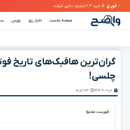
فوری
صفحه نخست
اخبار روز
بورس
سی
چلسی!
خرداد ۱۹, ۱۴۰۴
۹:۵۳ ق٫ظ
فهرست محتوا