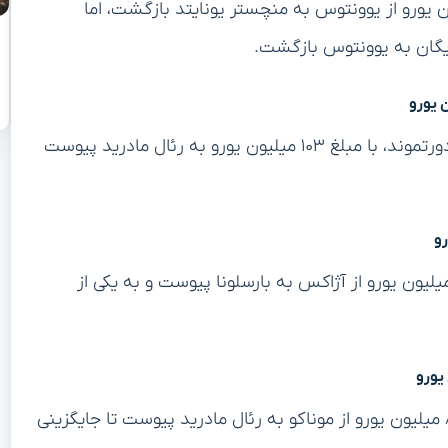
افبک فرانسوی، در سال ۲۰۱۶ با مبلغ ۱۱۰ میلیون یورو از یوونتوس به منچستر یونایتد بازگشت، اما
ایگان به یوونتوس بازگشت.
جود بلینگام، ستاره جوان انگلیسی، پس از درخشش در دورتموند، با مبلغ ۱۰۳ میلیون یورو به رئال مادرید پیوست
کی دی‌یونگ، هافبک هلندی، در سال ۲۰۱۹ با مبلغ ۸۶ میلیون یورو از آژاکس به بارسلونا پیوست و به یکی از
اورلین شوامنی، هافبک فرانسوی، در سال ۲۰۲۲ با مبلغ ۸۰ میلیون یورو از موناکو به رئال مادرید پیوست تا جایگزینی