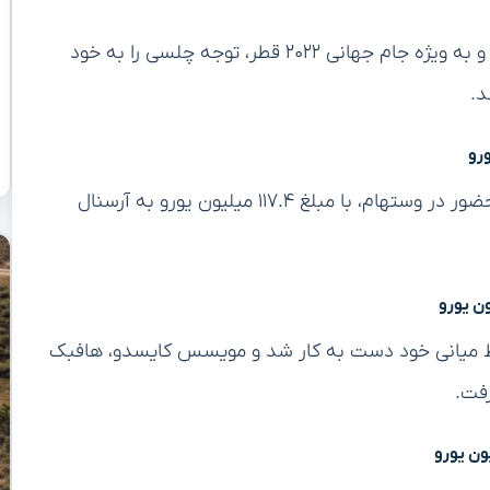
انزو فرناندز، ستاره جوان آرژانتینی، با درخشش در بنفیکا و به ویژه جام جهانی ۲۰۲۲ قطر، توجه چلسی را به خود
دکلان رایس، هافبک ملی‌پوش انگلیسی، پس از سال‌ها حضور در وستهام، با مبلغ ۱۱۷.۴ میلیون یورو به آرسنال
خط میانی خود دست به کار شد و مویسس کایسدو، هافبک