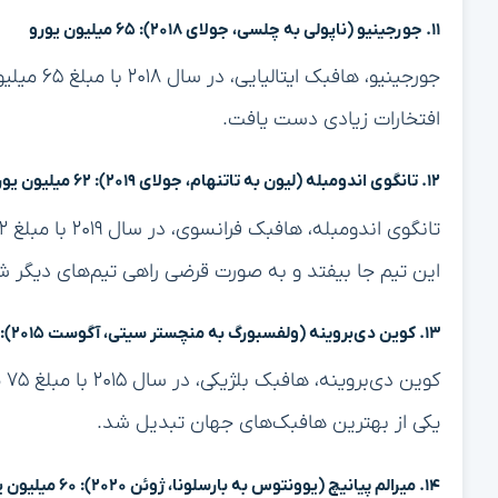
۱۱. جورجینیو (ناپولی به چلسی، جولای ۲۰۱۸): ۶۵ میلیون یورو
جورجینیو، 
افتخارات زیادی دست یافت.
۱۲. تانگوی اندومبله (لیون به تاتنهام، جولای ۲۰۱۹): ۶۲ میلیون یورو
این تیم جا بیفتد و به صورت قرضی راهی تیم‌های دیگر ش
۱۳. کوین دی‌بروینه (ولفسبورگ به منچستر سیتی، آگوست ۲۰۱۵): ۷۵ میلیون یورو
کو
یکی از بهترین هافبک‌های جهان تبدیل شد.
۱۴. میرالم پیانیچ (یوونتوس به بارسلونا، ژوئن ۲۰۲۰): ۶۰ میلیون یورو