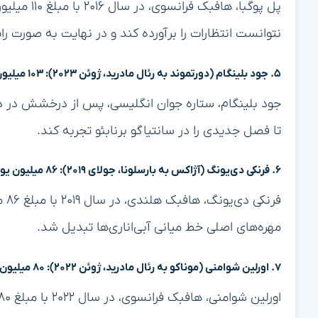
پل پوگبا، ه
نتوانست انتظارات را برآورده کند و در نهایت به صورت ر
۵. جود بلینگام (دورتموند به رئال مادرید، ژوئن ۲۰۲۳): ۱۰۳ میلیون یورو
تا فصل جدیدی را در سانتیاگو برنابئو تجربه کند.
۶. فرنکی دی‌یونگ (آژاکس به بارسلونا، جولای ۲۰۱۹): ۸۶ میلیون یورو
فرن
مهره‌های اصلی خط میانی آبی‌اناری‌ها تبدیل شد.
۷. اورلین شوامنی (موناکو به رئال مادرید، ژوئن ۲۰۲۲): ۸۰ میلیون یورو