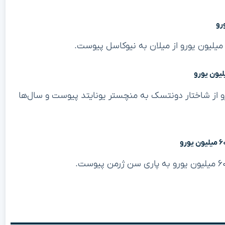
 در سال ۲۰۱۸ با مبلغ ۵۸.۹ میلیون یورو از شاختار دونتسک به منچستر یونایتد پیوست و سال‌ها