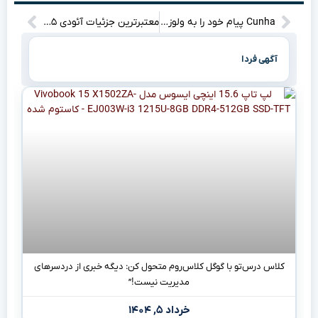
Cunha پیام خود را به ولوز ارسال کرد؛ آیا انتقال به منچستریونایتد در پیش است؟
معتبرترین جزئیات آئودی E۵ اسپرت‌بک فاش شد؛ خودروی برقی زیبا با طراحی شگفت‌انگیز!
آگهی فردا
کلاس درس‌تو با گوگل کلاس‌روم متحول کن: دیگه خبری از دردسرهای
مدیریت نیست!”
خرداد ۵, ۱۴۰۴