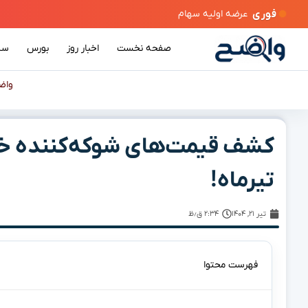
فوری
صفحه نخست
اخبار روز
بورس
سی
واض
تیرماه!
تیر ۲۱, ۱۴۰۴
۲:۳۴ ق٫ظ
فهرست محتوا