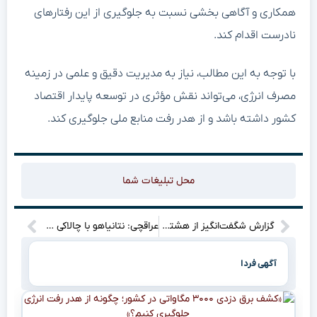
همکاری و آگاهی بخشی نسبت به جلوگیری از این رفتارهای
نادرست اقدام کند.
با توجه به این مطالب، نیاز به مدیریت دقیق و علمی در زمینه
مصرف انرژی، می‌تواند نقش مؤثری در توسعه پایدار اقتصاد
کشور داشته باشد و از هدر رفت منابع ملی جلوگیری کند.
محل تبلیغات شما
گزارش شگفت‌انگیز از هشتمین رویداد UXShiraz: سفر به دنیای رفتار کاربران و طراحی همدلانه در عصر نوآوری دیجیتال
عراقچی: نتانیاهو با چالاکی می‌خواهد به ترامپ بگوید در مذاکراتش با ایران چه کارهایی باید انجام دهد و چه کارهایی نباید! اگر هدف نهایی، همانطور که ترامپ گفته، تضمین عدم دستیابی ایران به سلاح هسته‌ای باشد، به توافقی قابل دستیابی خواهیم رسید.
آگهی فردا