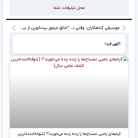
محل تبلیغات شما
موسیقی گناهکاران: وقتی نژادپرستی آکورد مرگ می‌نوازد! (نقد و بررسی یک درام خونین)
“خالق مرموز بیت‌کوین از بیل گیتس پیشی گرفت: راز یازدهمین ثروتمند جهان!
آگهی فردا
کرم‌های زامبی تمساح‌ها را زنده زنده می‌خورند؟! (شوکه‌کننده‌ترین