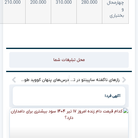
چهارمحال
280.000
310.000
200.000
210.000
و
بختیاری
محل تبلیغات شما
رازهای ناگفته ساپینتو در تهران: چرا او این حرف‌ها را زد؟”
درس‌های پنهان کووید طولانی برای روانپزشکی: رازهایی که ذهن‌ها را متحول می‌کند
آگهی فردا