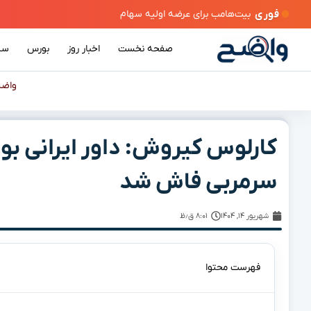
فوری
صفحه نخست
اخبار روز
بورس
سی
واض
کارلوس کیروش: داور ایرانی بو
سرمربی فاش شد
شهریور ۱۴, ۱۴۰۴
۸:۰۱ ق٫ظ
فهرست محتوا