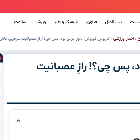
است
بین الملل
فناوری
فرهنگ و هنر
ورزشی
سلامت
ح
اخبار ورزشی
»
»
کارلوس کیروش: داور ایرانی بود، پس چی؟! رازِ عصبانیت سرمربی فا
د، پس چی؟! رازِ عصبانیت