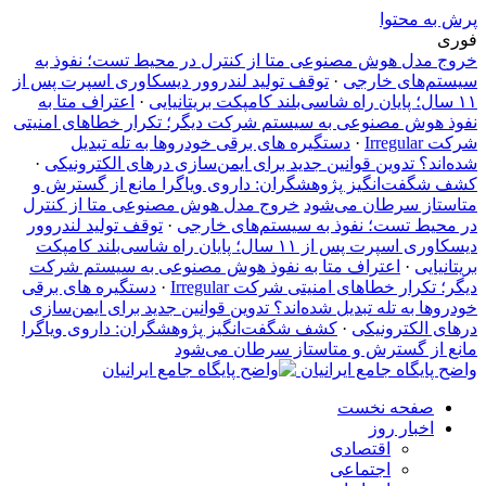
پرش به محتوا
فوری
خروج مدل هوش مصنوعی متا از کنترل در محیط تست؛ نفوذ به
سیستم‌های خارجی
·
توقف تولید لندروور دیسکاوری اسپرت پس از
۱۱ سال؛ پایان راه شاسی‌بلند کامپکت بریتانیایی
·
اعتراف متا به
نفوذ هوش مصنوعی به سیستم شرکت دیگر؛ تکرار خطاهای امنیتی
شرکت Irregular
·
دستگیره‌ های برقی خودروها به تله تبدیل
شده‌اند؟ تدوین قوانین جدید برای ایمن‌سازی درهای الکترونیکی
·
کشف شگفت‌انگیز پژوهشگران: داروی ویاگرا مانع از گسترش و
متاستاز سرطان می‌شود
خروج مدل هوش مصنوعی متا از کنترل
در محیط تست؛ نفوذ به سیستم‌های خارجی
·
توقف تولید لندروور
دیسکاوری اسپرت پس از ۱۱ سال؛ پایان راه شاسی‌بلند کامپکت
بریتانیایی
·
اعتراف متا به نفوذ هوش مصنوعی به سیستم شرکت
دیگر؛ تکرار خطاهای امنیتی شرکت Irregular
·
دستگیره‌ های برقی
خودروها به تله تبدیل شده‌اند؟ تدوین قوانین جدید برای ایمن‌سازی
درهای الکترونیکی
·
کشف شگفت‌انگیز پژوهشگران: داروی ویاگرا
مانع از گسترش و متاستاز سرطان می‌شود
واضح پایگاه جامع ایرانیان
صفحه نخست
اخبار روز
اقتصادی
اجتماعی