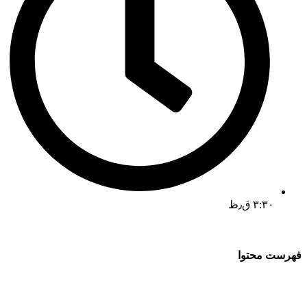
۳:۳۰ ق٫ظ
فهرست محتوا