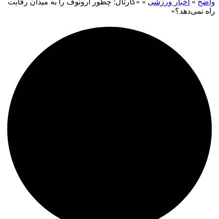
واضح
»
اخبار ورزشی
»
«کارتال: چطور ارونوف را به میدان رقابت
راه نمی‌دهد؟»