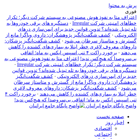
پرش به محتوا
فوری
اعتراف متا به نفوذ هوش مصنوعی به سیستم شرکت دیگر؛ تکرار
خطاهای امنیتی شرکت Irregular
·
دستگیره‌ های برقی خودروها به
تله تبدیل شده‌اند؟ تدوین قوانین جدید برای ایمن‌سازی درهای
الکترونیکی
·
کشف شگفت‌انگیز پژوهشگران: داروی ویاگرا مانع از
گسترش و متاستاز سرطان می‌شود
·
کشف شگفت‌انگیز پزشکان:
داروهای معروف لاغری خطر ابتلا به بیماری‌های کشنده را کاهش
می‌دهند
·
برخورد راکت ۴ تنی اسپیس ایکس به ماه؛ اتفاقی
بی‌سروصدا که هیچ‌کس ندید!
اعتراف متا به نفوذ هوش مصنوعی به
سیستم شرکت دیگر؛ تکرار خطاهای امنیتی شرکت Irregular
·
دستگیره‌ های برقی خودروها به تله تبدیل شده‌اند؟ تدوین قوانین
جدید برای ایمن‌سازی درهای الکترونیکی
·
کشف شگفت‌انگیز
پژوهشگران: داروی ویاگرا مانع از گسترش و متاستاز سرطان
می‌شود
·
کشف شگفت‌انگیز پزشکان: داروهای معروف لاغری
خطر ابتلا به بیماری‌های کشنده را کاهش می‌دهند
·
برخورد راکت ۴
تنی اسپیس ایکس به ماه؛ اتفاقی بی‌سروصدا که هیچ‌کس ندید!
واضح پایگاه جامع ایرانیان
صفحه نخست
اخبار روز
اقتصادی
اجتماعی