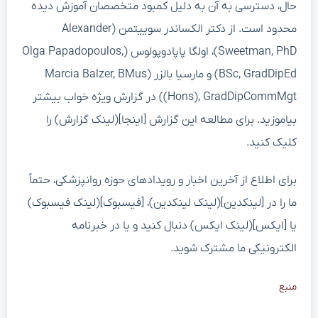
حال، دسترسی به آن به دلیل کمبود متخصصان آموزش دیده
محدود است. از دکتر الکساندر سوییتمن (Alexander
Sweetman, PhD)، اولگا پاپادوپولوس (Olga Papadopoulos,
BSc, GradDipEd) و مارسیا بالزر (Marcia Balzer, BMus
(Hons), GradDipCommMgt) در گزارش ویژه خواب بیشتر
بیاموزید. برای مطالعه این گزارش [اینجا](لینک گزارش) را
کلیک کنید.
برای اطلاع از آخرین اخبار و رویدادهای حوزه روانپزشکی، حتماً
ما را در [لینکدین](لینک لینکدین)، [فیسبوک](لینک فیسبوک)
یا [ایکس](لینک ایکس) دنبال کنید و یا در خبرنامه
الکترونیکی ما مشترک شوید.
منبع