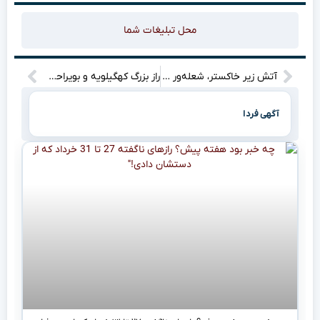
محل تبلیغات شما
آتش زیر خاکستر، شعله‌ور می‌شود؟
راز بزرگ کهگیلویه و بویراحمد: پای یک جاسوس اروپایی در میان است!
آگهی فردا