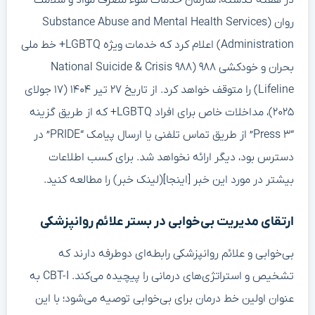
در هفته گذشته، سازمان خدمات سوء مصرف مواد و سلامت
روان (Substance Abuse and Mental Health Services
Administration) اعلام کرد که خدمات ویژه LGBTQ+ خط ملی
بحران و خودکشی ۹۸۸ (۹۸۸ National Suicide & Crisis
Lifeline) را متوقف خواهد کرد. از تاریخ ۲۷ تیر ۱۴۰۴ (۱۷ جولای
۲۰۲۵)، مداخلات خاص برای افراد LGBTQ+ که از طریق گزینه
“Press ۳” از طریق تماس تلفنی یا ارسال پیامک “PRIDE” در
دسترس بود، دیگر ارائه نخواهد شد. برای کسب اطلاعات
بیشتر در مورد این خبر [اینجا](لینک خبر) را مطالعه کنید.
ارتقای مدیریت بی‌خوابی در بستر علائم روانپزشکی
بی‌خوابی و علائم روانپزشکی رابطه‌ای دوطرفه دارند که
تشخیص و استراتژی‌های درمانی را پیچیده می‌کند. CBT-I به
عنوان اولین خط درمان برای بی‌خوابی توصیه می‌شود؛ با این