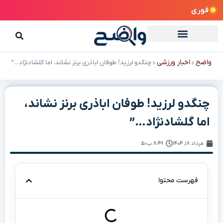
فوری
واضح
اخبار ورزشی
»
»
چنگدو لرزید! طوفان اباذری برنز نشاند، اما گلشادنژاد…”
چنگدو لرزید! طوفان اباذری برنز نشاند،
اما گلشادنژاد…”
مرداد ۱۸, ۱۴۰۴
۸:۴۹ ب٫ظ
فهرست محتوا