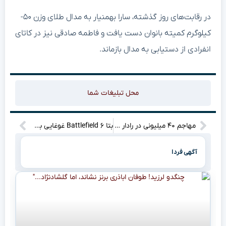
در رقابت‌های روز گذشته، سارا بهمنیار به مدال طلای وزن ۵۰-
کیلوگرم کمیته بانوان دست یافت و فاطمه صادقی نیز در کاتای
انفرادی از دستیابی به مدال بازماند.
محل تبلیغات شما
مهاجم ۴۰ میلیونی در رادار نیوکاسل؛ اولویت ستاره مشخص شد!
بتا Battlefield ۶ غوغایی به پا کرد: آیا این شروع یک افسانه است؟”
آگهی فردا