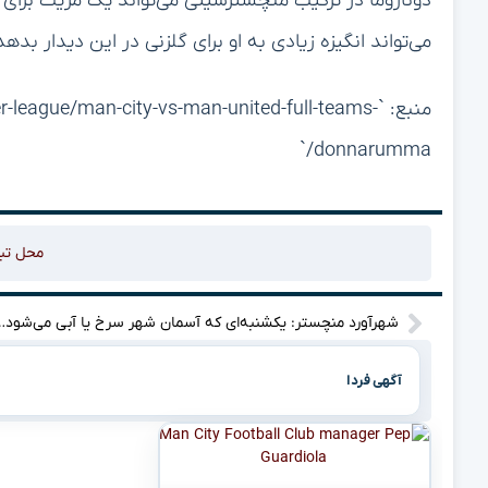
دوناروما در ترکیب منچسترسیتی می‌تواند یک مزیت برای
می‌تواند انگیزه زیادی به او برای گلزنی در این دیدار بدهد
منبع: `eague/man-city-vs-man-united-full-teams
donnarumma/`
محل تب
شهرآورد منچستر: یکشنبه‌ای که آسم
آگهی فردا