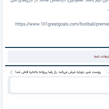
 این تیم باشد. همچنین، درخشش هالند در بازی‌های ملی
.
https://www.101greatgoals.com/football/premier-l-
لیغات شما
ان شهر سرخ یا آبی می‌شود؟ (ساعت بازی)”
پوست شیر دوباره غرش می‌کند: راز رضا پروانه بالاخره فاش شد!