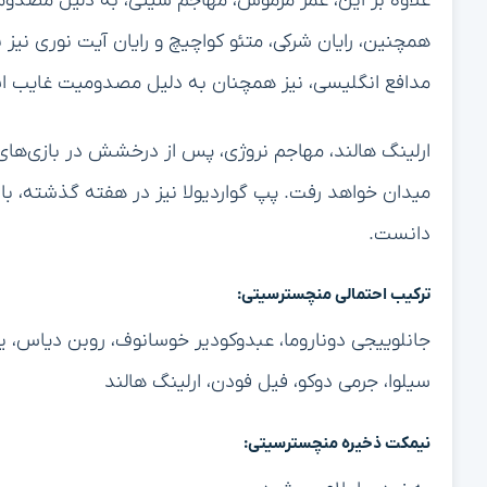
علاوه بر این، عمر مرموش، مهاجم سیتی، به دلیل مصدومی
همچنین، رایان شرکی، متئو کواچیچ و رایان آیت نوری نیز
مدافع انگلیسی، نیز همچنان به دلیل مصدومیت غایب 
میدان خواهد رفت. پپ گواردیولا نیز در هفته گذشته، با 
دانست.
ترکیب احتمالی منچسترسیتی:
جانلوییجی دوناروما، عبدوکودیر خوسانوف، روبن دیاس، یوشک
سیلوا، جرمی دوکو، فیل فودن، ارلینگ هالند
نیمکت ذخیره منچسترسیتی: