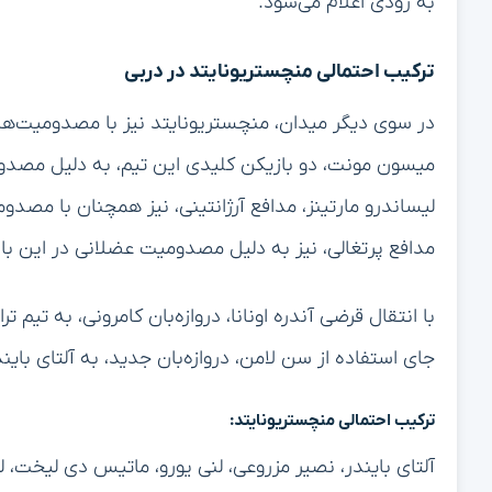
به زودی اعلام می‌شود.
ترکیب احتمالی منچستریونایتد در دربی
در سوی دیگر میدان، منچستریونایتد نیز با مصدومیت‌ها
میسون مونت، دو بازیکن کلیدی این تیم، به دلیل مصدوم
لیساندرو مارتینز، مدافع آرژانتینی، نیز همچنان با مصد
مدافع پرتغالی، نیز به دلیل مصدومیت عضلانی در این با
با انتقال قرضی آندره اونانا، دروازه‌بان کامرونی، به تیم 
جای استفاده از سن لامن، دروازه‌بان جدید، به آلتای باین
ترکیب احتمالی منچستریونایتد:
آلتای بایندر، نصیر مزروعی، لنی یورو، ماتیس دی لیخت، لوک