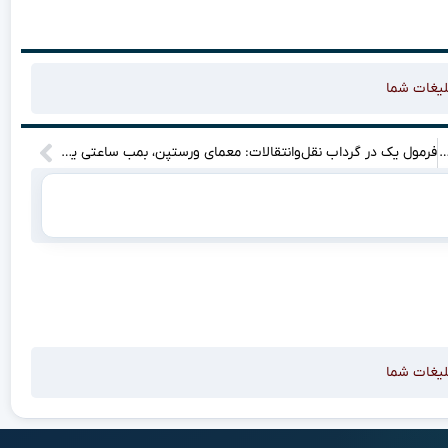
لیغات شما
افت به ارزش ۴ تریلیون دلار رسید و دنیا را شگفت‌زده کرد؟
فرمول یک در گرداب نقل‌وانتقالات: معمای ورستپن، بمب ساعتی یا حباب؟
لیغات شما