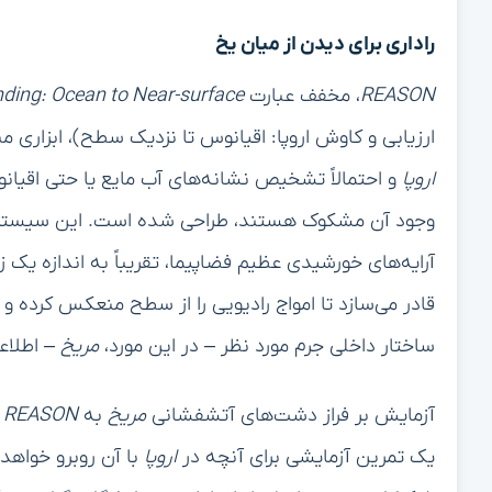
راداری برای دیدن از میان یخ
REASON
، مخفف عبارت
ding: Ocean to Near-surface
ارزیابی و کاوش اروپا: اقیانوس تا نزدیک سطح)، ابزاری
اروپا
و احتمالاً تشخیص نشانه‌های آب مایع یا حتی اقیا
وجود آن مشکوک هستند، طراحی شده است. این سیستم را
آرایه‌های خورشیدی عظیم فضاپیما، تقریباً به اندازه یک ز
قادر می‌سازد تا امواج رادیویی را از سطح منعکس کرده و 
ساختار داخلی جرم مورد نظر – در این مورد،
مریخ
– اطلاع
آزمایش بر فراز دشت‌های آتشفشانی
مریخ
به
REASON
یک تمرین آزمایشی برای آنچه در
اروپا
با آن روبرو خواهد 