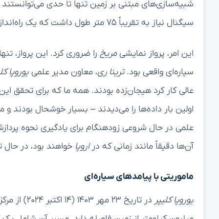
شبیه‌سازی‌های مبتنی بر زمین تنها تا حدی می‌توانستند پی
سیگنال نیاز به تقریباً ۷۵ متر طول داشت که یک راه‌اندازی غیرعملی به هر معیاری بود.
این امر، پرواز نمایشی
مریخ
را ضروری کرد. این پرواز، تنها 
سیاره‌ای واقعی بود.
ترینا ری
، معاون مدیر علمی
یوروپا کل
عالی کار کرد هیجان‌زده بودند. همه ما که برای تحقق ای
اولین بار داده‌ها را می‌دیدند – بسیار خوشحال بودند و می‌گف
علمی در حال شروعی زودهنگام برای یادگیری نحوه پردازش د
آن‌ها دقیقاً مانند زمانی که در
اروپا
خواهند بود، در حال 
ماموریتی با پیامدهای سیاره‌ای
یوروپا کلیپر
میلیون کیلومتر از زمین فاصله دارد. مسیر آن شامل یک ک