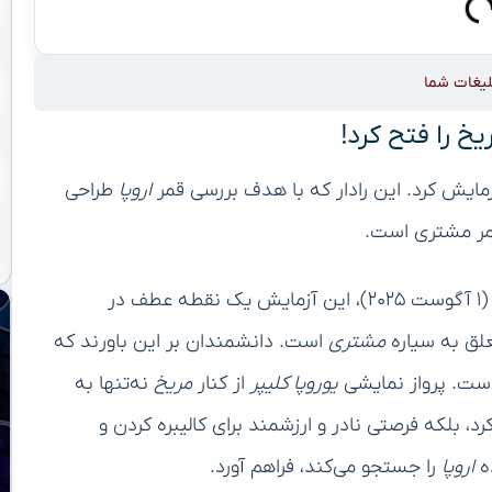
لیغات شما
یخ را فتح کرد!
زمایش کرد. این رادار که با هدف بررسی قمر
اروپا
طراحی
قمر مشتری است.
در تاریخ ۱۱ مرداد ۱۴۰۴ (۱ آگوست ۲۰۲۵)، این آزمایش یک نقطه عطف در
علق به سیاره
مشتری
است. دانشمندان بر این باورند که
است. پرواز نمایشی
یوروپا کلیپر
از کنار
مریخ
نه‌تنها به
، بلکه فرصتی نادر و ارزشمند برای کالیبره کردن و
ده
اروپا
را جستجو می‌کند، فراهم آورد.