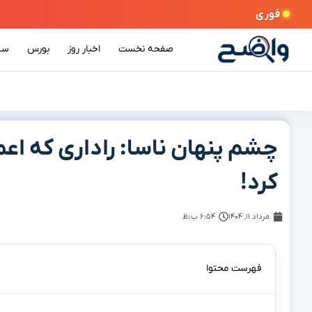
فوری
صفحه نخست
اخبار روز
بورس
سی
چشم پنهان ناسا: راداری که اعم
کرد!
مرداد ۱۱, ۱۴۰۴
۶:۵۴ ب٫ظ
فهرست محتوا