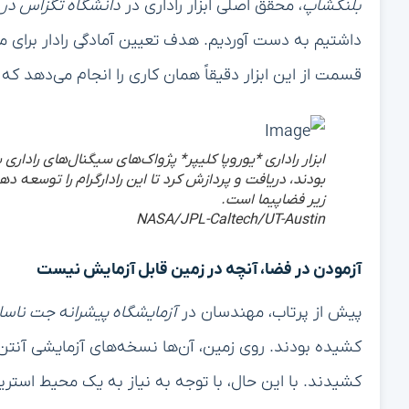
بلنکشاپ
، محقق اصلی ابزار راداری در
دانشگاه تگزاس در
داشتیم به دست آوردیم. هدف تعیین آمادگی رادار برای 
قسمت از این ابزار دقیقاً همان کاری را انجام می‌دهد که 
ابزار راداری *یوروپا کلیپر* پژواک‌های سیگنال‌های رادار
بودند، دریافت و پردازش کرد تا این رادارگرام را توسعه 
زیر فضاپیما است.
NASA/JPL-Caltech/UT-Austin
آزمودن در فضا، آنچه در زمین قابل آزمایش نیست
پیش از پرتاب، مهندسان در
آزمایشگاه پیشرانه جت ناسا (JPL
کشیدند. با این حال، با توجه به نیاز به یک محیط استری