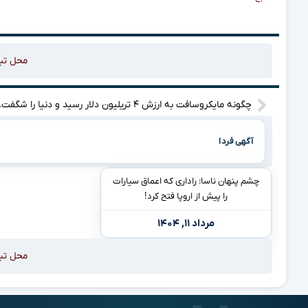
محل تب
چگونه مایکروس
آگهی فردا
چشم پنهان ناسا: راداری که اعماق سیارات
را پیش از اروپا فتح کرد!
مرداد ۱۱, ۱۴۰۴
محل تب