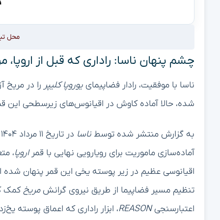
محل تب
چشم پنهان ناسا: راداری که قبل از اروپا، مر
ناسا با موفقیت، رادار فضاپیمای
یوروپا کلیپر
را در مریخ آ
شده، حالا آماده کاوش در اقیانوس‌های زیرسطحی این 
به گزارش منتشر شده توسط
ناسا
آماده‌سازی ماموریت برای رویارویی نهایی با قمر
اروپا
، مت
اقیانوسی عظیم در زیر پوسته یخی این قمر پنهان شده 
تنظیم مسیر فضاپیما از طریق نیروی گرانش
مریخ
کمک کرد
اعتبارسنجی
REASON
، ابزار راداری که اعماق پوسته یخ‌ز