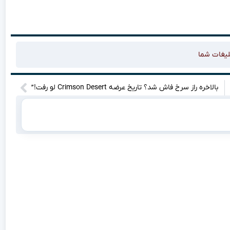
لیغات شما
بالاخره راز سرخ فاش شد؟ تاریخ عرضه Crimson Desert لو رفت!”