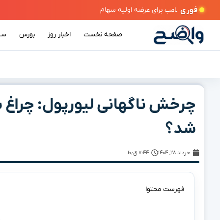
فوری
صفحه نخست
اخبار روز
بورس
سی
چرخش ناگهانی لیورپول: چراغ س
شد؟
خرداد ۲۸, ۱۴۰۴
۷:۴۴ ق٫ظ
فهرست محتوا