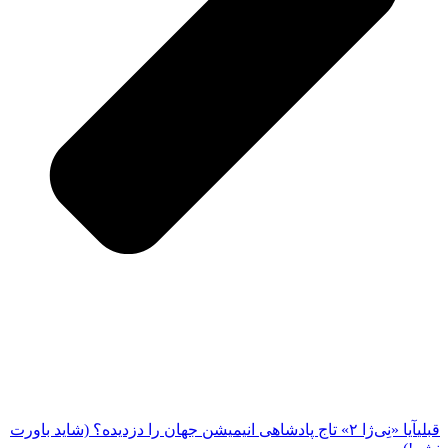
قبلی
آیا «نِی‌ژا ۲» تاج پادشاهی انیمیشن جهان را دزدیده؟ (شاید باورت