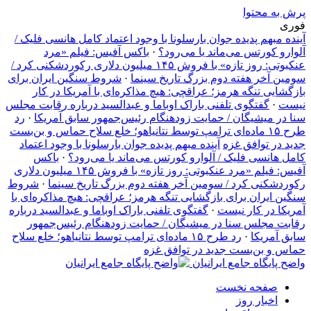
پرش به محتوا
فوری
آینده مبهم پدیده جوان بارسلونا با وجود اعتماد کامل هانسی فلیک /
آلوارو کورتس می‌ماند یا می‌رود؟
·
باکس آفیس: فیلم «مرد
عنکبوتی: روز تازه» با فروش ۱۴۵ میلیون دلاری رکوردشکنی کرد /
سومین آخر هفته دوم بزرگ تاریخ سینما
·
شروط سنگین ایران برای
بازگشایی تنگه هرمز؛ عراقچی: هیچ مذاکره‌ای با آمریکا در کار
نیست
·
گفتگوی تلفنی باراک اوباما و عبدالسید درباره رقابت مجلس
سنا در میشیگان / حمایت زودهنگام رئیس‌جمهور سابق آمریکا
·
رد
طرح ۱۵ ماده‌ای ترامپ توسط نتانیاهو؛ خلع سلاح حماس و بن‌بست
جدید در توافق غزه
آینده مبهم پدیده جوان بارسلونا با وجود اعتماد
کامل هانسی فلیک / آلوارو کورتس می‌ماند یا می‌رود؟
·
باکس
آفیس: فیلم «مرد عنکبوتی: روز تازه» با فروش ۱۴۵ میلیون دلاری
رکوردشکنی کرد / سومین آخر هفته دوم بزرگ تاریخ سینما
·
شروط
سنگین ایران برای بازگشایی تنگه هرمز؛ عراقچی: هیچ مذاکره‌ای با
آمریکا در کار نیست
·
گفتگوی تلفنی باراک اوباما و عبدالسید درباره
رقابت مجلس سنا در میشیگان / حمایت زودهنگام رئیس‌جمهور
سابق آمریکا
·
رد طرح ۱۵ ماده‌ای ترامپ توسط نتانیاهو؛ خلع سلاح
حماس و بن‌بست جدید در توافق غزه
واضح پایگاه جامع ایرانیان
صفحه نخست
اخبار روز