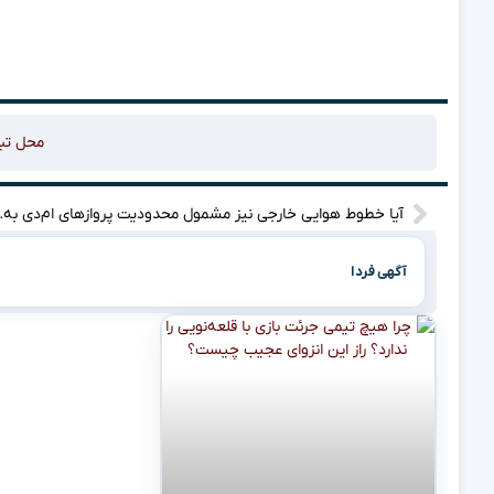
محل تب
آیا خطوط هوایی خارج
آگهی فردا