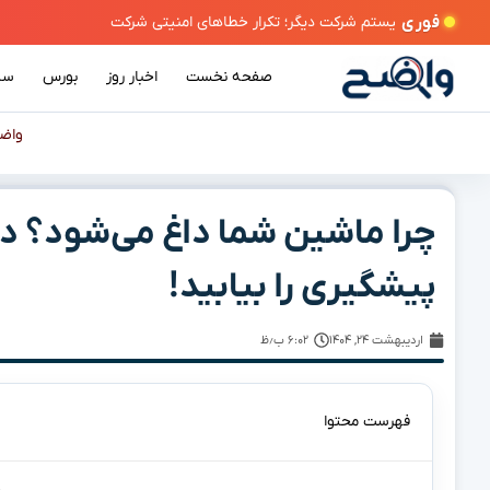
فوری
صفحه نخست
اخبار روز
بورس
سی
واض
چرا ماشین شما داغ می‌شود؟ دلا
پیشگیری را بیابید!
اردیبهشت ۲۴, ۱۴۰۴
۶:۰۲ ب٫ظ
فهرست محتوا