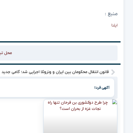
منبع :
ایلنا
محل تب
قانون ان
آگهی فردا