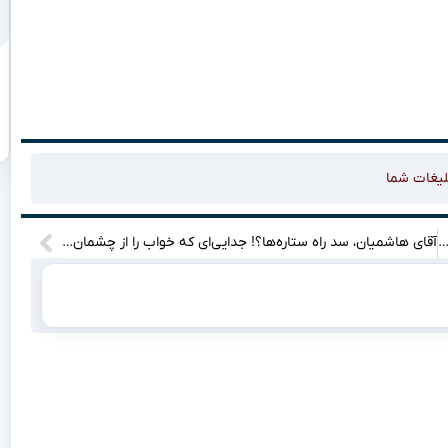
لیغات شما
تقال محکومان بین ایران و ونزوئلا اجرایی شد؛ گامی جدید در همکاری‌های قضایی!
آقای هاشمیان، سد راه ستاره‌ها؟! جدایی‌ای که خواب را از چشمان هواداران پراند!