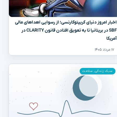
اخبار امروز دنیای کریپتوکارنسی؛ از رسوایی اهداهای مالی
SBF در بریتانیا تا به تعویق افتادن قانون CLARITY در
آمریکا
۱۷ مرداد ۱۴۰۵
سبک زندگی
,
سلامت