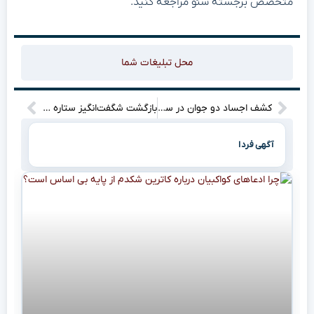
متخصص برجسته سئو مراجعه کنید.
محل تبلیغات شما
کشف اجساد دو جوان در ساحل قشم؛ راز این حادثه تلخ چیست؟
بازگشت شگفت‌انگیز ستاره ازبک به پرسپولیس، تحولی بزرگ در لیگ برتر!
آگهی فردا