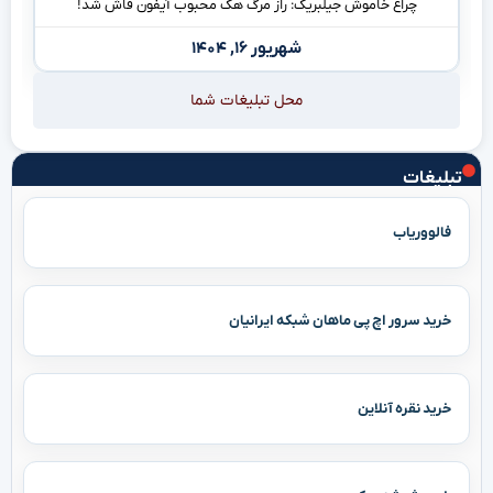
چراغ خاموش جیلبریک: راز مرگ هک محبوب آیفون فاش شد!
شهریور ۱۶, ۱۴۰۴
محل تبلیغات شما
تبلیغات
فالووریاب
خرید سرور اچ پی ماهان شبکه ایرانیان
خرید نقره آنلاین