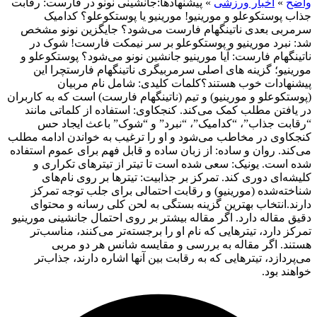
واضح
»
اخبار ورزشی
»
پیشنهادها:جانشینی نونو در فارست: رقابت
جذاب پوستکوعلو و مورینیو! مورینیو یا پوستکوعلو؟ کدامیک
سرمربی بعدی ناتینگهام فارست می‌شود؟ جایگزین نونو مشخص
شد: نبرد مورینیو و پوستکوعلو بر سر نیمکت فارست! شوک در
ناتینگهام فارست: آیا مورینیو جانشین نونو می‌شود؟ پوستکوعلو و
مورینیو؛ گزینه های اصلی سرمربیگری ناتینگهام فارستچرا این
پیشنهادات خوب هستند؟کلمات کلیدی: شامل نام مربیان
(پوستکوعلو و مورینیو) و تیم (ناتینگهام فارست) است که به کاربران
در یافتن مطلب کمک می‌کند. کنجکاوی: استفاده از کلماتی مانند
“رقابت جذاب”، “کدامیک”، “نبرد” و “شوک” باعث ایجاد حس
کنجکاوی در مخاطب می‌شود و او را ترغیب به خواندن ادامه مطلب
می‌کند. روان و ساده: از زبان ساده و قابل فهم برای عموم استفاده
شده است. یونیک: سعی شده است تا تیتر از تیترهای تکراری و
کلیشه‌ای دوری کند. تمرکز بر جذابیت: تیترها بر روی نام‌های
شناخته‌شده (مورینیو) و رقابت احتمالی برای جلب توجه تمرکز
دارند.انتخاب بهترین گزینه بستگی به لحن کلی رسانه و محتوای
دقیق مقاله دارد. اگر مقاله بیشتر بر روی احتمال جانشینی مورینیو
تمرکز دارد، تیترهایی که نام او را برجسته‌تر می‌کنند، مناسب‌تر
هستند. اگر مقاله به بررسی و مقایسه شانس هر دو مربی
می‌پردازد، تیترهایی که به رقابت بین آنها اشاره دارند، جذاب‌تر
خواهند بود.