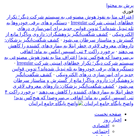
پرش به محتوا
فوری
اعتراف متا به نفوذ هوش مصنوعی به سیستم شرکت دیگر؛ تکرار
خطاهای امنیتی شرکت Irregular
·
دستگیره‌ های برقی خودروها به
تله تبدیل شده‌اند؟ تدوین قوانین جدید برای ایمن‌سازی درهای
الکترونیکی
·
کشف شگفت‌انگیز پژوهشگران: داروی ویاگرا مانع از
گسترش و متاستاز سرطان می‌شود
·
کشف شگفت‌انگیز پزشکان:
داروهای معروف لاغری خطر ابتلا به بیماری‌های کشنده را کاهش
می‌دهند
·
برخورد راکت ۴ تنی اسپیس ایکس به ماه؛ اتفاقی
بی‌سروصدا که هیچ‌کس ندید!
اعتراف متا به نفوذ هوش مصنوعی به
سیستم شرکت دیگر؛ تکرار خطاهای امنیتی شرکت Irregular
·
دستگیره‌ های برقی خودروها به تله تبدیل شده‌اند؟ تدوین قوانین
جدید برای ایمن‌سازی درهای الکترونیکی
·
کشف شگفت‌انگیز
پژوهشگران: داروی ویاگرا مانع از گسترش و متاستاز سرطان
می‌شود
·
کشف شگفت‌انگیز پزشکان: داروهای معروف لاغری
خطر ابتلا به بیماری‌های کشنده را کاهش می‌دهند
·
برخورد راکت ۴
تنی اسپیس ایکس به ماه؛ اتفاقی بی‌سروصدا که هیچ‌کس ندید!
واضح پایگاه جامع ایرانیان
صفحه نخست
اخبار روز
اقتصادی
اجتماعی