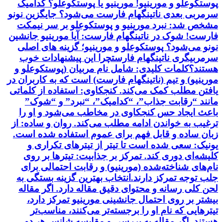
پوستکوعلو و مورینیو! مورینیو یا پوستکوعلو؟ کدامیک
سرمربی بعدی ناتینگهام فارست می‌شود؟ جایگزین نونو
مشخص شد: نبرد مورینیو و پوستکوعلو بر سر نیمکت
فارست! شوک در ناتینگهام فارست: آیا مورینیو جانشین
نونو می‌شود؟ پوستکوعلو و مورینیو؛ گزینه های اصلی
سرمربیگری ناتینگهام فارستچرا این پیشنهادات خوب
هستند؟کلمات کلیدی: شامل نام مربیان (پوستکوعلو و
مورینیو) و تیم (ناتینگهام فارست) است که به کاربران در
یافتن مطلب کمک می‌کند. کنجکاوی: استفاده از کلماتی
مانند “رقابت جذاب”، “کدامیک”، “نبرد” و “شوک”
باعث ایجاد حس کنجکاوی در مخاطب می‌شود و او را
ترغیب به خواندن ادامه مطلب می‌کند. روان و ساده: از
زبان ساده و قابل فهم برای عموم استفاده شده است.
یونیک: سعی شده است تا تیتر از تیترهای تکراری و
کلیشه‌ای دوری کند. تمرکز بر جذابیت: تیترها بر روی
نام‌های شناخته‌شده (مورینیو) و رقابت احتمالی برای
جلب توجه تمرکز دارند.انتخاب بهترین گزینه بستگی به
لحن کلی رسانه و محتوای دقیق مقاله دارد. اگر مقاله
بیشتر بر روی احتمال جانشینی مورینیو تمرکز دارد،
تیترهایی که نام او را برجسته‌تر می‌کنند، مناسب‌تر
هستند. اگر مقاله به بررسی و مقایسه شانس هر دو