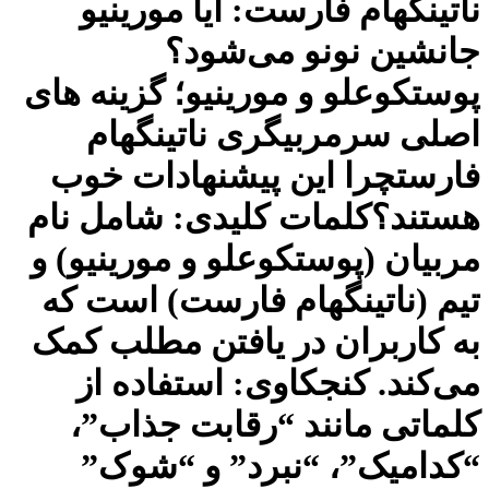
ناتینگهام فارست: آیا مورینیو
جانشین نونو می‌شود؟
پوستکوعلو و مورینیو؛ گزینه های
اصلی سرمربیگری ناتینگهام
فارستچرا این پیشنهادات خوب
هستند؟کلمات کلیدی: شامل نام
مربیان (پوستکوعلو و مورینیو) و
تیم (ناتینگهام فارست) است که
به کاربران در یافتن مطلب کمک
می‌کند. کنجکاوی: استفاده از
کلماتی مانند “رقابت جذاب”،
“کدامیک”، “نبرد” و “شوک”