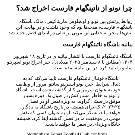
چرا نونو از ناتینگهام فارست اخراج شد؟
روابط پرتنش بین نونو و اونجلوس ماریناکیس، مالک باشگاه
ناتینگهام فارست، مدت‌ها بود که وجود داشت و در نهایت، این
تنش‌ها منجر به جدایی این مربی پرتغالی در ابتدای فصل جدید شد.
بیانیه باشگاه ناتینگهام فارست
باشگاه ناتینگهام فارست با انتشار بیانیه‌ای در تاریخ ۱۸ شهریور
۱۴۰۴ (مطابق با ۸ سپتامبر ۲۰۲۵ میلادی)، خبر اخراج نونو اسپریتو
سانتو را تایید کرد. در این بیانیه آمده است:
“باشگاه فوتبال ناتینگهام فارست تایید می‌کند که به
دنبال شرایط اخیر، نونو اسپریتو سانتو امروز از وظایف
خود به عنوان سرمربی کنار گذاشته شده است. باشگاه
از نونو به خاطر مشارکتش در طول یک دوره بسیار
موفق در سیتی گراوند، به ویژه نقش او در فصل
۲۰۲۴/۲۵، که برای همیشه در تاریخ باشگاه به یادگار
خواهد ماند، تشکر می‌کند. او به عنوان کسی که نقش
مهمی در موفقیت ما در فصل گذشته ایفا کرد، همیشه
جایگاه ویژه‌ای در سفر ما خواهد داشت.”
Nottingham Forest Football Club confirms