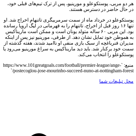
هر دو مربی، پوستکوعلو و مورینیو، پس از ترک تیم‌های قبلی خود،
در حال حاضر در دسترس هستند.
پوستکوعلو در خرداد ماه از سمت سرمربیگری تاتنهام اخراج شد. او
تنها ۱۶ روز قبل از اخراج، تاتنهام را به قهرمانی در لیگ اروپا رسانده
بود. این مربی ۶۰ ساله متولد یونان است و ممکن است ماریناکیس
به هموطن خود تمایل نشان دهد. از طرفی، مورینیو نیز پس از اینکه
مدیران فنرباغچه از سبک بازی منفی او ناامید شدند، هفته گذشته از
سمت خود برکنار شد. باید دید ماریناکیس به سراغ مورینیو می‌رود یا
پوستکوعلو را انتخاب می‌کند.
منبع: `https://www.101greatgoals.com/football/premier-league/ange-
postecoglou-jose-mourinho-succeed-nuno-at-nottingham-forest/`
محل تبلیغات شما