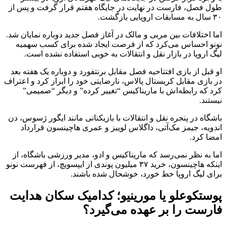
طول فصل، فارست در نهایت در جایگاه هفتم قرار گرفت و پس از
۳۰ سال به مسابقات اروپایی بازگشت.
اما اختلافات بین مربی و مالک در آغاز فصل جدید دوباره نمایان شد.
نونو احساس می‌کرد که از فرصت ایجاد شده برای کسب سهمیه
لیگ اروپا در بازار نقل و انتقالات به خوبی استفاده نشده است.
او قبل از بازی افتتاحیه فصل مقابل برنتفورد و دوباره یک هفته بعد
در بازی مقابل کریستال پالاس، نارضایتی خود را ابراز کرد و اعتراف
کرد که رابطه‌اش با ماریناکیس “تغییر کرده” و دیگر “صمیمی”
نیستند.
باشگاه در پنجره نقل و انتقالات با بازیکنانی مانند ایگور ژسوس، دن
اندویه، جیمز مک‌آتی، داگلاس لوییز و عمری هاچینسون قرارداد
امضا کرد.
اما به نظر نمی‌رسد که ماریناکیس و ادو، مدیر ورزشی باشگاه، از
اینکه هاچینسون، خرید ۳۷ میلیون پوندی از ایپسویچ، از فهرست نونو
برای لیگ اروپا خط خورد، خوشحال شده باشند.
پوستکوعلو یا مورینیو؛ کدامیک سکان هدایت
فارست را بر عهده می‌گیرد؟