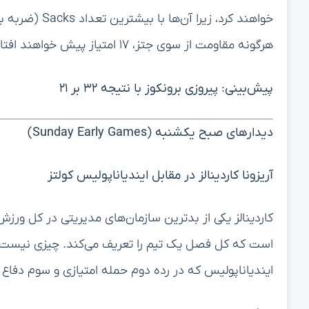
خواهند کرد، زی
هرگونه مقاومت از سوی جتز، ۱۷ امتیاز پیش خواهند افتاد. در هر صورت، تا کوارتر سوم، بازی غیررقابتی خواهد شد.
پیش‌بینی: پیروزی برونکوز با نتیجه ۳۲ بر ۲۱
دیدارهای صبح یکشنبه (Sunday Early Games)
آریزونا کاردینالز در مقابل ایندیاناپولیس کولتز
کاردینالز یکی از بدترین سازمان‌های مدیریتی در کل ورزش ح
است که کل فصل یک تیم را تعریف می‌کند. چیزی نیست که ی
ایندیاناپولیس که در رده دوم حمله امتیازی و سوم دفاع ام