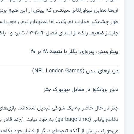
آن‌ها مقابل نیواورلئانز سینتس که پیش از این هیچ بردی
طور چشمگیر مغلوب نمی‌کند، اما همچنان تیمی خوب است.
جاینتز ضعیف را که از ابتدای فصل ۲۰۲۲-۲۳، ۵ برد و ۱ باخت در مقابلشان داشته‌اند، شکست دهند.
پیش‌بینی: پیروزی ایگلز با نتیجه ۲۸ بر ۲۰
دیدارهای لندن (NFL London Games)
دنور برونکوز در مقابل نیویورک جتز
جتز در حال حاضر به یک شوخی تبدیل شده‌اند. بازی‌های آ
دقایق پایانی (garbage time) به خود 
می‌خورند، پیش از آنکه تیم‌های دیگر از فشار خود بکاهن