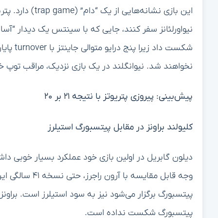
این بازی نشانه‌ه
نیواورلئانز سفر کنند، جایی که با سینتس یک دیدار “آسا
شکست داد
نخواهند شد. نیوانگلند در یک بازی نزدیک، مراقب توپ خ
پیش‌بینی: پیروزی پتریوتز با نتیجه ۲۱ بر ۲۰
کلیولند براونز در مقابل پیتسبورگ استیلرز
دیلون گابریل در اولین بازی خود عملکرد بسیار خوبی داش
پیتسبورگ شکست نداده است.