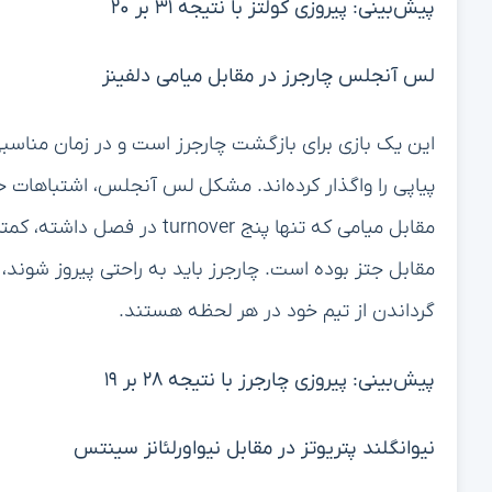
پیش‌بینی: پیروزی کولتز با نتیجه ۳۱ بر ۲۰
لس آنجلس چارجرز در مقابل میامی دلفینز
پیاپی را واگذار کرده‌اند. مشکل لس آنجلس، اشتباهات 
مقابل میامی که تنها پنج over
مقابل جتز بوده است. چارجرز باید به راحتی پیروز شوند،
گرداندن از تیم خود در هر لحظه هستند.
پیش‌بینی: پیروزی چارجرز با نتیجه ۲۸ بر ۱۹
نیوانگلند پتریوتز در مقابل نیواورلئانز سینتس