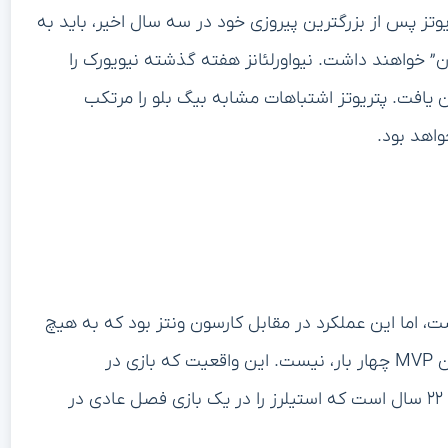
ایی از یک “دام” (trap game) دارد. پتریوتز پس از بزرگترین پیروزی خود در سه سال اخیر، باید به
ن” خواهند داشت. نیواورلئانز هفته گذشته نیویورک را
 زیرا پنج درایو متوالی جاینتز با turnover پایان یافت. پتریوتز اشتباهات مشابه بیگ بلو را مرتکب
واهد بود.
ت، اما این عملکرد در مقابل کارسون ونتز بود که به هیچ
وجه قابل مقایسه با آرون راجرز، حتی نسخه ۴۱ سالگی این MVP چهار بار، نیست. این واقعیت که بازی در
پیتسبورگ برگزار می‌شود نیز به سود استیلرز است. براونز ۲۲ سال است که استیلرز را در یک بازی فصل عادی در