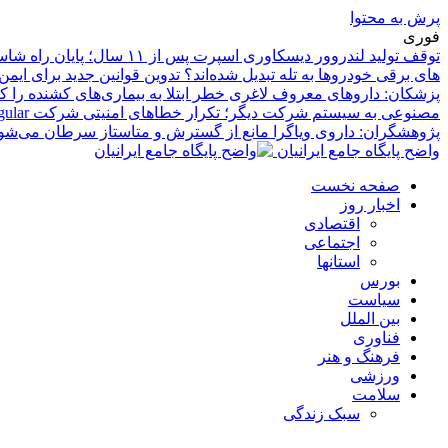
پرش به محتوا
فوری
توقف تولید لندروور دیسکاوری اسپرت پس از ۱۱ سال؛ پایان راه شاسی‌بلند کامپکت بریتانیایی
های برقی خودروها به تله تبدیل شده‌اند؟ تدوین قوانین جدید برای ایم
پزشکان: داروهای معروف لاغری خطر ابتلا به بیماری‌های کشنده را 
مصنوعی به سیستم شرکت دیگر؛ تکرار خطاهای امنیتی شرکت Irregular
پژوهشگران: داروی ویاگرا مانع از گسترش و متاستاز سرطان می‌شو
واضح پایگاه جامع ایرانیان
صفحه نخست
اخبار روز
اقتصادی
اجتماعی
استانها
بورس
سیاست
بین الملل
فناوری
فرهنگ و هنر
ورزشی
سلامت
سبک زندگی