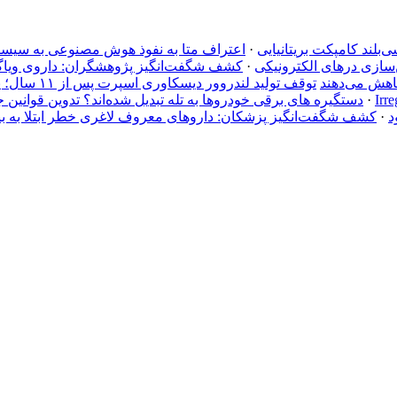
·
اعتراف متا به نفوذ هوش مصنوعی به سیستم شر
ن‌سازی درهای الکترونیکی
·
کشف شگفت‌انگیز پژوهشگران: داروی ویاگ
کاهش می‌دهند
توقف تولید لندروور دیسکاوری اسپرت پس از ۱۱ سال؛ پایان راه شاسی‌بلند کامپکت بریتانیایی
·
دستگیره‌ های برقی خودروها به تله تبدیل شده‌اند؟ تدوین قوانین 
د
·
کشف شگفت‌انگیز پزشکان: داروهای معروف لاغری خطر ابتلا به بی