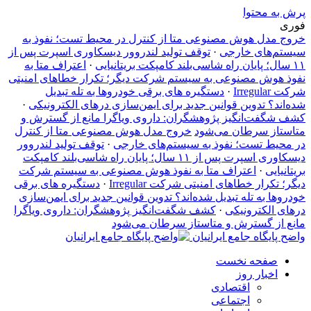
پرش به محتوا
فوری
خروج مدل هوش مصنوعی متا از کنترل در محیط تست؛ نفوذ به
سیستم‌های خارجی
·
توقف تولید لندروور دیسکاوری اسپرت پس از
۱۱ سال؛ پایان راه شاسی‌بلند کامپکت بریتانیایی
·
اعتراف متا به
نفوذ هوش مصنوعی به سیستم شرکت دیگر؛ تکرار خطاهای امنیتی
شرکت Irregular
·
دستگیره‌ های برقی خودروها به تله تبدیل
شده‌اند؟ تدوین قوانین جدید برای ایمن‌سازی درهای الکترونیکی
·
کشف شگفت‌انگیز پژوهشگران: داروی ویاگرا مانع از گسترش و
متاستاز سرطان می‌شود
خروج مدل هوش مصنوعی متا از کنترل
در محیط تست؛ نفوذ به سیستم‌های خارجی
·
توقف تولید لندروور
دیسکاوری اسپرت پس از ۱۱ سال؛ پایان راه شاسی‌بلند کامپکت
بریتانیایی
·
اعتراف متا به نفوذ هوش مصنوعی به سیستم شرکت
دیگر؛ تکرار خطاهای امنیتی شرکت Irregular
·
دستگیره‌ های برقی
خودروها به تله تبدیل شده‌اند؟ تدوین قوانین جدید برای ایمن‌سازی
درهای الکترونیکی
·
کشف شگفت‌انگیز پژوهشگران: داروی ویاگرا
مانع از گسترش و متاستاز سرطان می‌شود
واضح پایگاه جامع ایرانیان
صفحه نخست
اخبار روز
اقتصادی
اجتماعی