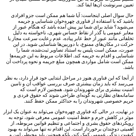
تعیین سرنوشت آن‌ها ایفا کند.
حال سوال اصلی اینجاست: آیا شما هم ممکن است جزو افرادی
باشید که با استفاده از فناوری چهره‌خوان شناسایی و جریمه
می‌شوید؟ شاید برای شما نیز پیش آمده باشد که هنگام عبور از
معابر عمومی یا گذر از نقاط حساس شهری، ناخواسته به دلیل
تخلفاتی مانند عبور از خط عابر پیاده، عدم رعایت سرعت مجاز یا
حرکت در مکان‌های ممنوع، با دوربین‌ها شناسایی شوید. در این
صورت، ممکن است پلیس به استناد تصاویر ثبت‌شده، شما را
شناسایی و اقدام به جریمه کند. اطلاعات مربوط به این جریمه‌ها
ممکن است شامل مواردی همچون مبلغ جریمه و نحوه پرداخت آن
باشد.
از آنجا که این فناوری هنوز در مراحل ابتدایی خود قرار دارد، به نظر
می‌رسد که باید زمان بیشتری صرف بررسی عواقب آن و تامین
امنیت بیشتری برای شهروندان شود. همچنین لازم است که
سامانه‌های نظارتی به گونه‌ای طراحی شوند که حقوق فردی و
حریم خصوصی شهروندان را به حداکثر ممکن حفظ کنند.
در نهایت، در حالی که فناوری چهره‌خوان می‌تواند به عنوان یک ابزار
موثر در کاهش جرم و حفظ امنیت عمومی معرفی شود، توجه به
رویکردهای حقوق بشری و اجتماعی و تنظیم قوانین مربوطه، از
اهمیتی دوچندان برخوردار است. این اقدام نه تنها می‌تواند به بهبود
کیفیت زندگی عمومی کمک کند، بلکه همچنین باید محیطی امن و