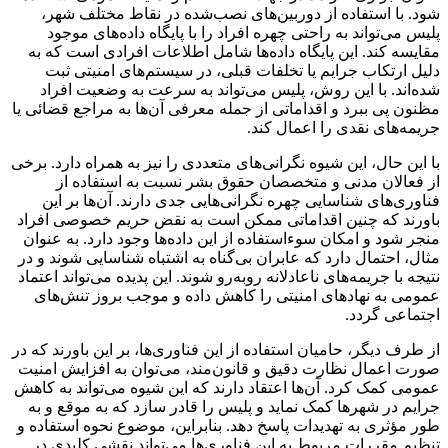
شود. با استفاده از دوربین‌های نصب‌شده در نقاط مختلف شهر،
پلیس می‌تواند به راحتی چهره افراد را با پایگاه‌ داده‌های موجود
مقایسه کند. این پایگاه‌ داده‌ها شامل اطلاعات افرادی است که به
دلیل ارتکاب جرایم یا تخلفات قبلی، در سیستم‌های امنیتی ثبت
شده‌اند. با این روش، پلیس می‌تواند به سرعت به وضعیت افراد
مظنون پی ببرد و اقداماتی از جمله معرفی آن‌ها به مراجع قضائی یا
جریمه‌های نقدی را اعمال کند.
با این حال، این شیوه نگرانی‌های متعددی را نیز به همراه دارد. برخی
از فعالان مدنی و متخصصان حقوق بشر نسبت به استفاده از
فناوری‌های شناسایی چهره نگرانی‌هایی جدی دارند. آن‌ها بر این
باورند که چنین اقداماتی ممکن است به نقض حریم خصوصی افراد
منجر شود و امکان سوءاستفاده از این داده‌ها وجود دارد. به عنوان
مثال، احتمال دارد که عابران بی‌گناه به اشتباه شناسایی شوند و در
نتیجه با جریمه‌های ناعادلانه روبه‌رو شوند. این پدیده می‌تواند اعتماد
عمومی به نهادهای امنیتی را کاهش داده و موجب بروز تنش‌های
اجتماعی گردد.
از طرف دیگر، حامیان استفاده از این فناوری‌ها، بر این باورند که در
صورت اعمال نظارت دقیق و قانون‌مند، می‌توان به افزایش امنیت
عمومی کمک کرد. آن‌ها اعتقاد دارند که این شیوه می‌تواند به کاهش
جرایم در شهرها کمک نماید و پلیس را قادر سازد که به موقع و به
طور مؤثری به تهدیدات پاسخ دهد. بنابراین، موضوع نحوه استفاده و
تنظیم مقررات مربوط به این فناوری‌ها می‌تواند نقشی کلیدی در