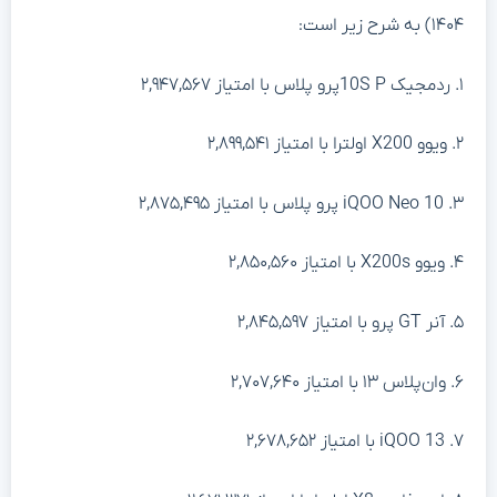
۱۴۰۴) به شرح زیر است:
۱. ردمجیک 10S Pپرو پلاس با امتیاز ۲,۹۴۷,۵۶۷
۲. ویوو X200 اولترا با امتیاز ۲,۸۹۹,۵۴۱
۳. iQOO Neo 10 پرو پلاس با امتیاز ۲,۸۷۵,۴۹۵
۴. ویوو X200s با امتیاز ۲,۸۵۰,۵۶۰
۵. آنر GT پرو با امتیاز ۲,۸۴۵,۵۹۷
۶. وان‌پلاس ۱۳ با امتیاز ۲,۷۰۷,۶۴۰
۷. iQOO 13 با امتیاز ۲,۶۷۸,۶۵۲