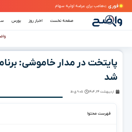
فوری
صفحه نخست
اخبار روز
بورس
سی
واض
پایتخت در مدار خاموشی: برنامه
شد
اردیبهشت ۲۴, ۱۴۰۴
۹:۰۵ ق٫ظ
فهرست محتوا