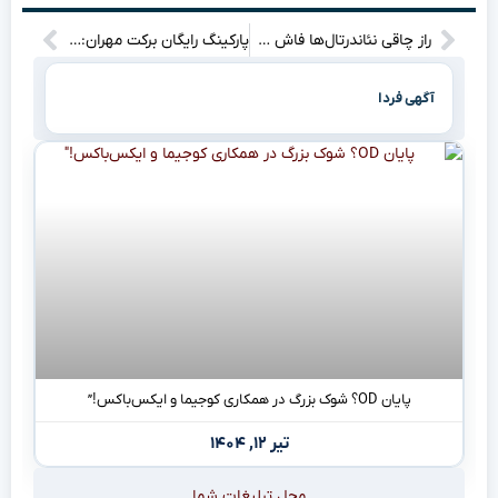
راز چاقی نئاندرتال‌ها فاش شد: ۱۲۵ هزار سال پیش چه می‌خوردند که انقدر چاق بودند؟
پارکینگ رایگان برکت مهران: هدیه‌ای از استاندار برای زائران!”
آگهی فردا
پایان OD؟ شوک بزرگ در همکاری کوجیما و ایکس‌باکس!”
تیر ۱۲, ۱۴۰۴
محل تبلیغات شما