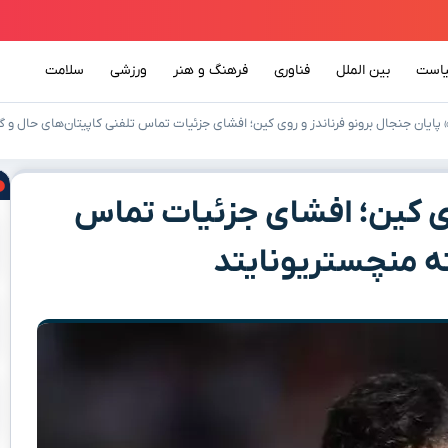
است
بین الملل
فناوری
فرهنگ و هنر
ورزشی
سلامت
پایان جنجال برونو فرناندز و روی کین؛ افشای جزئیات تماس تلفنی کاپیتان‌های حال و
روی کین؛ افشای جزئیات تماس
ه منچستریونایتد