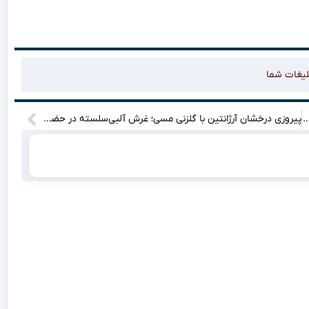
لیغات شما
رولینای جنوبی؛ اویت و ویلسون به دور دوم انتخابات فرمانداری رفتند
پیروزی درخشان آرژانتین با گلزنی مسی؛ غرش آلبی‌سلسته در حضور ۸۸ هزار تماشاگر آلاباما