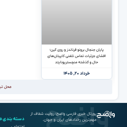
پایان جنجال برونو فرناندز و روی کین؛
افشای جزئیات تماس تلفنی کاپیتان‌های
حال و گذشته منچستریونایتد
خرداد ۲۰, ۱۴۰۵
محل تب
پورتال خبری فارسی واضح؛ روایت شفاف از
دسته بندی ه
مهم‌ترین رخدادهای ایران و جهان.
اجتماعی