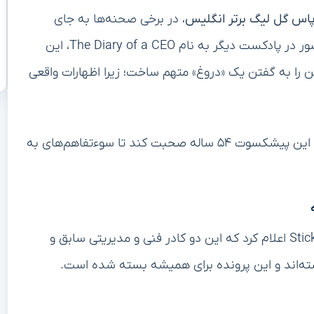
پاس گل لیگ برتر انگلیس
، در برخی صحنه‌ها به جای
شوت‌زنی، ترجیح داده پاس بدهد. اما برونو فرناندز با حضور در پادکست دیگر به نام The Diary of a CEO، این
 را به گفتن یک «دروغ» متهم ساخت؛ زیرا اظهارات واقعی
پس از این واکنش، فرناندز ابراز تمایل کرد تا مستقیماً با این پیشکسوت ۵۴ ساله صحبت کند تا سوءتفاهم‌های به
روی کین در جریان پادکست روز چهارشنبه Stick to Football اعلام کرد که این دو کادر فنی و مدیریتی سابق و
اشته‌اند و این پرونده برای همیشه بسته شده است.