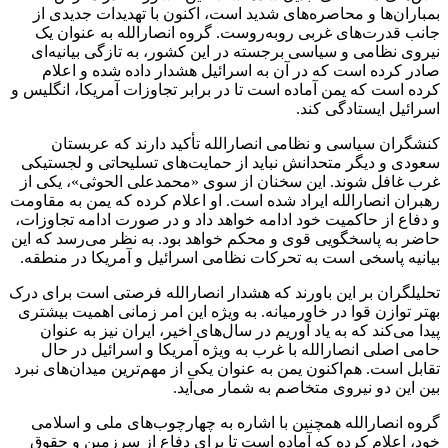
بمباران‌ها و محاصره‌های شدید است، اکنون با تهدیدات جدیدی از
جانب قدرت‌های غربی روبه‌روست. گروه انصارالله به عنوان یک
نیروی نظامی و سیاسی برجسته در این کشور، به تازگی بیانیه‌ای
صادر کرده است که در آن به اسرائیل هشدار داده شده و اعلام
کرده است که یمن آماده است تا در برابر تجاوزات آمریکا، انگلیس و
اسرائیل ایستادگی کند.
کنشگران سیاسی و نظامی انصارالله تأکید دارند که عربستان
سعودی و دیگر متحدانش نباید از حمایت‌های تسلیحاتی و لجستیکی
غرب غافل شوند. این سخنان از سوی «محمدعلی الحوثی»، یکی از
رهبران انصارالله ایراد شده است. او اعلام کرده که یمن به مقاومت
و دفاع از حاکمیت خود ادامه خواهد داد و در صورت ادامه تجاوزات،
حاضر به پاسخگویی قوی و محکم خواهد بود. به نظر می‌رسد که این
بیانیه پاسخی است به تحرکات نظامی اسرائیل و آمریکا در منطقه.
تحلیلگران بر این باورند که هشدار انصارالله فرصتی است برای درک
بهتر توازن قوا در خاورمیانه. به ویژه این امر زمانی اهمیت بیشتری
پیدا می‌کند که به یاد آوریم در سال‌های اخیر، ایران نیز به عنوان
حامی اصلی انصارالله با غرب به ویژه آمریکا و اسرائیل در حال
تقابل است. هم‌اکنون یمن به عنوان یکی از مهم‌ترین میدان‌های نبرد
بین این دو نیروی متخاصم به شمار می‌آید.
گروه انصارالله همچنین با اشاره به چهارچوب‌های ملی و اسلامی
خود، اعلام کرده که آماده است تا برای دفاع از سرزمین و حقوق