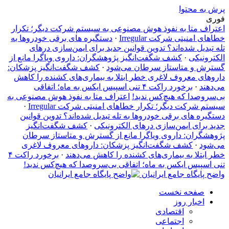
پرش به محتوا
فوری
اعتراف متا به نفوذ هوش مصنوعی به سیستم شرکت دیگر؛ تکرار
خطاهای امنیتی شرکت Irregular
·
دستگیره‌ های برقی خودروها به
تله تبدیل شده‌اند؟ تدوین قوانین جدید برای ایمن‌سازی درهای
الکترونیکی
·
کشف شگفت‌انگیز پژوهشگران: داروی ویاگرا مانع از
گسترش و متاستاز سرطان می‌شود
·
کشف شگفت‌انگیز پزشکان:
داروهای معروف لاغری خطر ابتلا به بیماری‌های کشنده را کاهش
می‌دهند
·
برخورد راکت ۴ تنی اسپیس ایکس به ماه؛ اتفاقی
بی‌سروصدا که هیچ‌کس ندید!
اعتراف متا به نفوذ هوش مصنوعی به
سیستم شرکت دیگر؛ تکرار خطاهای امنیتی شرکت Irregular
·
دستگیره‌ های برقی خودروها به تله تبدیل شده‌اند؟ تدوین قوانین
جدید برای ایمن‌سازی درهای الکترونیکی
·
کشف شگفت‌انگیز
پژوهشگران: داروی ویاگرا مانع از گسترش و متاستاز سرطان
می‌شود
·
کشف شگفت‌انگیز پزشکان: داروهای معروف لاغری
خطر ابتلا به بیماری‌های کشنده را کاهش می‌دهند
·
برخورد راکت ۴
تنی اسپیس ایکس به ماه؛ اتفاقی بی‌سروصدا که هیچ‌کس ندید!
واضح پایگاه جامع ایرانیان
صفحه نخست
اخبار روز
اقتصادی
اجتماعی