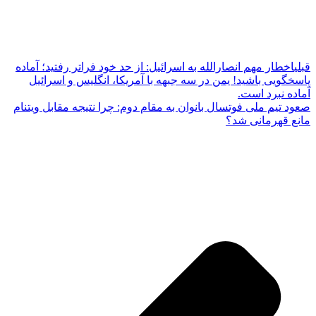
قبلی
اخطار مهم انصارالله به اسرائیل: از حد خود فراتر رفتید؛ آماده
پاسخگویی باشید! یمن در سه جبهه با آمریکا، انگلیس و اسرائیل
آماده نبرد است.
صعود تیم ملی فوتسال بانوان به مقام دوم: چرا نتیجه مقابل ویتنام
مانع قهرمانی شد؟