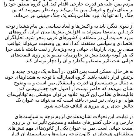
مردم یمن علیه هر قدرت خارجی اقدام کند. این گروه منطق خود را
بر مبنای تاریخ و فرهنگ یمن بنا می‌کند و به نظر می‌رسد که این
جنگ را نه تنها یک نبرد نظامی بلکه یک جنگ حیثیتی نیز می‌داند.
از سوی دیگر، باید به واکنش‌ها و ابعاد سیاسی این پیام هشدار توجه
کرد. این بیانیه‌ها می‌تواند به افزایش تنش‌ها میان ایران، گروه‌های
مورد حمایت آن در منطقه و کشورهای غربی منجر شود. تحلیلگران
اقتصادی و سیاسی معتقدند که ادامه این وضعیت می‌تواند عواقب
منفی بر روی بازارهای جهانی و به ویژه بازار نفت داشته باشد. چرا
که هر گونه تشدید تنش در خاورمیانه می‌تواند بر روی قیمت‌های
جهانی نفت تأثیر مستقیم بگذارد و آن را دچار نوسان کند.
به هر حال، ممکن است یمن اکنون در آستانه یک دوره‌ی جدید و
پرتنش قرار داشته باشد. گروه انصارالله با توجه به هشدارهای خود،
به دنبال برجسته‌سازی قدرت و استقلال یمن است و به وضوح
نشان می‌دهد که حاضر نیست از اصول خود چشم‌پوشی کند.
قابلیت‌های نظامی این گروه علاوه بر توان موشکی، به توانایی‌های
هوایی و دریایی نیز تسری یافته است که می‌تواند به عنوان یک
چالش جدی برای نیروهای ائتلاف شناخته شود.
در نهایت، این تحولات نشان‌دهنده‌ی لزوم توجه به سیاست‌های
خارجی و داخلی کشورهای منطقه و همچنین تأثیرات آن بر روی
امنیت جهانی است. یمن به عنوان یکی از کانون‌های مهم تنش‌های
منطقه‌ای، همچنان در کانون توجه رسانه‌ها و سیاستمداران قرار