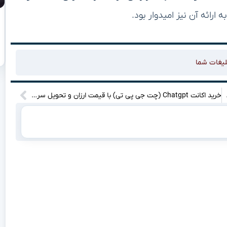
لیغات شما
داشته می‌شود!”
خرید اکانت Chatgpt (چت جی پی تی) با قیمت ارزان و تحویل سریع از دایمند لند