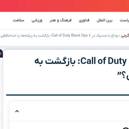
است
بین الملل
فناوری
فرهنگ و هنر
ورزشی
سلامت
رمی
»
وداع با جت‌پک در Call of Duty Black Ops ۷: بازگشت به ریشه‌ها یا خداحافظی با هیجان؟”
وداع با جت‌پک در Call of Duty Black Ops ۷: بازگشت به
؟”