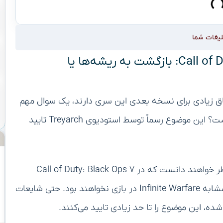
لیغات شما
خداحافظی با جت‌پک در Call of Duty Black Ops ۷: بازگشت به ریشه‌ها یا
 طرفداران مجموعه Call of Duty که اشتیاق زیادی برای نسخه بعدی این سری دارند، یک سوال مهم
وجود دارد: آیا در Black Ops ۷ جت‌پک وجود نخواهد داشت؟ این موضوع رسماً توسط استودیوی Treyarch تایید
طرفداران Call of Duty حدود ۳ ماه دیگر، با اطمینان خاطر خواهند دانست که در Call of Duty: Black Ops ۷
خبری از جت‌پک‌ها نخواهد بود و دیگر خبری از تجربه‌ای مشابه Infinite Warfare در بازی نخواهند بود. حتی شایعات
، این موضوع را تا حد زیادی تایید می‌کنند.