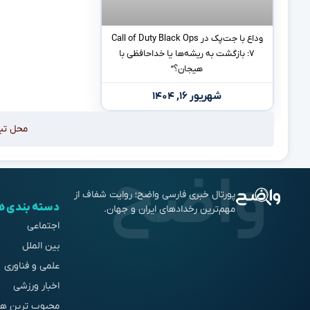
وداع با جت‌پک در Call of Duty Black Ops
۷: بازگشت به ریشه‌ها یا خداحافظی با
هیجان؟”
شهریور ۱۶, ۱۴۰۴
محل تب
پورتال خبری فارسی واضح؛ روایت شفاف از
دسته بندی ه
مهم‌ترین رخدادهای ایران و جهان.
اجتماعی
بین الملل
علمی و فناوری
اخبار ورزشی
محبوب ترین ها