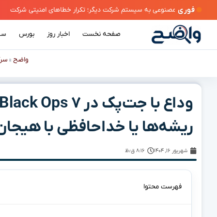
فوری
صفحه نخست
اخبار روز
بورس
سی
واضح
سرگ
»
ریشه‌ها یا خداحافظی با هیجان
شهریور ۱۶, ۱۴۰۴
۸:۱۶ ق٫ظ
فهرست محتوا