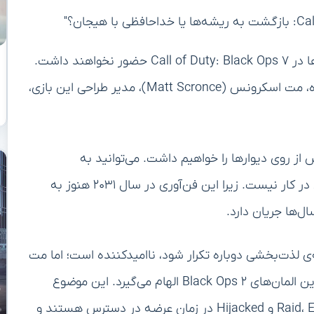
اما استودیو Treyarch رسماً اعلام کرده است که جت‌پک‌ها در Call of Duty: Black Ops ۷ حضور نخواهند داشت.
در ویدیویی که اخیراً توسط Insider Gaming منتشر شده، مت اسکرونس (Matt Scronce)، مدیر طراحی این بازی،
رش از روی دیوارها را خواهیم داشت. می‌توانید به
سمت یک دیوار رفته و از روی آن بپرید، اما جت‌پکی در کار نیست. زیرا این فن‌آوری در سال ۲۰۳۱ هنوز به
‌ها جریان دارد.
‌ی لذت‌بخشی دوباره تکرار شود، ناامیدکننده است؛ اما مت
اسکرونس می‌گوید که Black Ops ۷ تا حد زیادی از بهترین المان‌های Black Ops ۲ الهام می‌گیرد. این موضوع
مربوط به نقشه‌های بازی است و گویا سه نقشه Raid، Express و Hijacked در زمان عرضه در دسترس هستند و