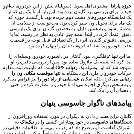
خوزه پارادا
، مشتری اهل سویل (سویلیا)، پیش از این خودروی
ب‌ام‌و
خود را برای بررسی نزد گایتان برده بود. این بار، او با یک ون که از
یک نمایشگاه خودروهای دست دوم خریده بود، بازگشت. خوزه که
یک ماه برای تحویل ون صبر کرده بود، می‌خواست از سلامت آن
مطمئن شود و به همین دلیل، به تخصص گایتان برای یک بازرسی
دقیق اعتماد کرد. در ابتدا، همه چیز عادی به نظر می‌رسید، اما با
بررسی دقیق‌تر گایتان، اثری از یک
تصادف
قابل توجه در قسمت
عقب خودرو پیدا شد که فروشنده آن را پنهان کرده بود.
اما این تنها غافلگیری نبود. گایتان در داشبورد خودرو، وسیله‌ای را
پیدا کرد که شبیه یک ماژول ساده بود. پس از بررسی دقیق‌تر، او
متوجه شد که این وسیله یک
ردیاب GPS
است که قابلیت ثبت مداوم
حرکات خودرو را دارد. این دستگاه نه تنها
موقعیت مکانی ون را
ردیابی
می‌کرد، بلکه امکان
عیب‌یابی از راه دور
را نیز فراهم می‌کرد
و به شخص دیگری اجازه می‌داد تا خودرو را نظارت کرده و حتی
داده‌های آن را پاک کند.
پیامدهای ناگوار جاسوسی پنهان
گایتان برای هشدار دادن به دیگران در مورد استفاده روزافزون از
دستگاه‌های جاسوسی
در خودروها، این کشف را در
تیک‌تاک
به
اشتراک گذاشت. او توضیح داد که ردیاب می‌تواند اطلاعات دقیقی در
مورد موقعیت مکانی خودرو فاش کند و اساساً به کسی اجازه دهد تا