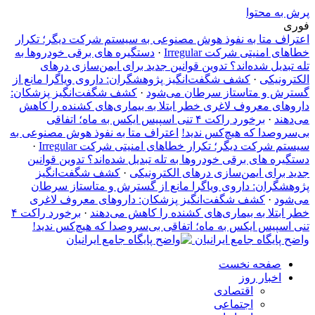
پرش به محتوا
فوری
اعتراف متا به نفوذ هوش مصنوعی به سیستم شرکت دیگر؛ تکرار
خطاهای امنیتی شرکت Irregular
·
دستگیره‌ های برقی خودروها به
تله تبدیل شده‌اند؟ تدوین قوانین جدید برای ایمن‌سازی درهای
الکترونیکی
·
کشف شگفت‌انگیز پژوهشگران: داروی ویاگرا مانع از
گسترش و متاستاز سرطان می‌شود
·
کشف شگفت‌انگیز پزشکان:
داروهای معروف لاغری خطر ابتلا به بیماری‌های کشنده را کاهش
می‌دهند
·
برخورد راکت ۴ تنی اسپیس ایکس به ماه؛ اتفاقی
بی‌سروصدا که هیچ‌کس ندید!
اعتراف متا به نفوذ هوش مصنوعی به
سیستم شرکت دیگر؛ تکرار خطاهای امنیتی شرکت Irregular
·
دستگیره‌ های برقی خودروها به تله تبدیل شده‌اند؟ تدوین قوانین
جدید برای ایمن‌سازی درهای الکترونیکی
·
کشف شگفت‌انگیز
پژوهشگران: داروی ویاگرا مانع از گسترش و متاستاز سرطان
می‌شود
·
کشف شگفت‌انگیز پزشکان: داروهای معروف لاغری
خطر ابتلا به بیماری‌های کشنده را کاهش می‌دهند
·
برخورد راکت ۴
تنی اسپیس ایکس به ماه؛ اتفاقی بی‌سروصدا که هیچ‌کس ندید!
واضح پایگاه جامع ایرانیان
صفحه نخست
اخبار روز
اقتصادی
اجتماعی