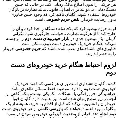
هر حرکتی را بدون اطلاع مالک ردیابی کند. در حالی که چنین
دستگاه‌هایی می‌توانند برای اهداف قانونی مانند نظارت بر ناوگان
خودروها استفاده شوند، گایتان تأکید کرد که وجود چنین فناوری
بدون رضایت خریدار،
نقض حریم خصوصی
است.
او به خوزه توصیه کرد که بلافاصله دستگاه را جدا کرده و آن را
خارج کند تا از هرگونه نظارت ناخواسته جلوگیری شود. نگرانی
گایتان، یک موضوع جدی در
بازار خودروهای دست دوم
را برجسته
می‌کند: هنگام خرید یک خودروی دست دوم، ممکن است
فناوری‌های ناشناخته‌ای نصب شده باشند که
حریم خصوصی
خریدار
را به خطر اندازند.
لزوم احتیاط هنگام خرید خودروهای دست
دوم
کشف گایتان هشداری است برای هر کسی که قصد خرید یک
خودروی دست دوم را دارد. موضوع فقط مسائل ظاهری مانند
خراشیدگی، فرورفتگی یا مشکلات مکانیکی نیست، بلکه آگاهی از
آنچه در زیر سطح پنهان شده است نیز اهمیت دارد. گایتان قویاً
خریداران را تشویق می‌کند که قبل از اقدام به خرید، همیشه از یک
مکانیک مورد اعتماد بخواهند که
بازرسی کاملی
از هر خودروی دست
دوم انجام دهد. فراتر از وضعیت فیزیکی خودرو، پرسیدن در مورد