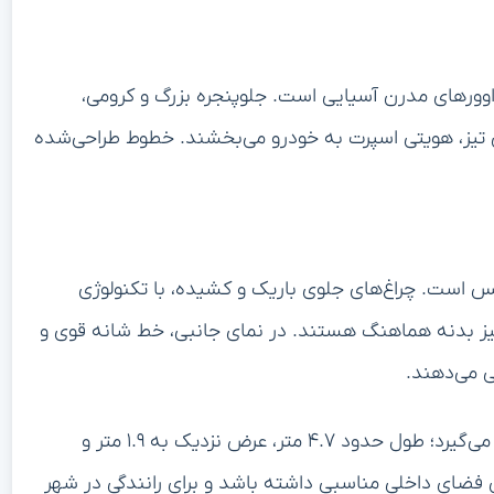
س‌اوورهای مدرن آسیایی است. جلوپنجره بزرگ و کرومی،
 و چراغ‌های LED باریک با طراحی تیز، هویتی اسپرت به خودرو می‌بخشند. خطوط طراحی‌شده
وکس است. چراغ‌های جلوی باریک و کشیده، با تکنولوژی
 تیز بدنه هماهنگ هستند. در نمای جانبی، خط شانه قوی و
 می‌دهند.
این خودرو از نظر ابعاد در رده کراس‌اوورهای متوسط قرار می‌گیرد؛ طول حدود ۴.۷ متر، عرض نزدیک به ۱.۹ متر و
انی هم‌زمان فضای داخلی مناسبی داشته باشد و برای رانندگی در شهر