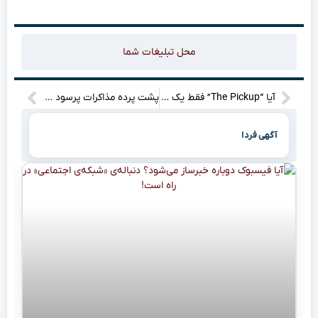
محل تبلیغات شما
آیا “The Pickup” فقط یک کمدی اکشن دیگر است؟ | وقتی خنده، فرصت ناب را می‌بلعد!
پشت پرده مذاکرات پرسود استقلال با گوانگجو برای جذب ستاره آسیایی!
آگهی فردا