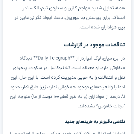
همه، تمایل شدید مهاجم گلزن و ستاره‌ی تیم، الکساندر
ایساک، برای پیوستن به لیورپول، باعث ایجاد نگرانی‌هایی در
بین هواداران شده است.
تناقضات موجود در گزارشات
در این میان، لوک ادواردز از **Daily Telegraph** دیدگاه
متفاوتی دارد. او معتقد است که نیوکاسل در سکوت، پنجره‌ی
نقل و انتقالات را به خوبی مدیریت کرده است. با این حال، این
ادعا با واقعیت‌های موجود همخوانی ندارد، زیرا طبق آمار، حدود
۸۱ درصد از هواداران (و به طور قطع ۱۰۰ درصد از ما) متوجه این
“نجات خاموش” نشده‌اند.
نگاهی دقیق‌تر به خریدهای جدید
ادواردز استدلال می‌کند که با خرید جیکوب رمزی از استون ویلا