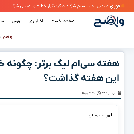
فوری
صفحه نخست
اخبار روز
بورس
سی
واضح
»
هفته سی‌ام لیگ برتر: چگونه خلی
این هفته گذاشت؟
دی ۱۱, ۱۳۴۸
۳:۳۰ ق٫ظ
فهرست محتوا