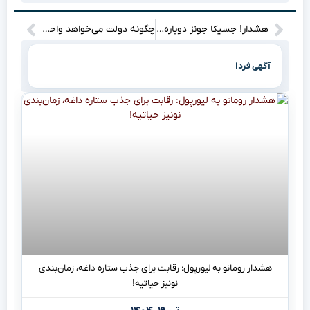
هشدار! جسیکا جونز دوباره برمی‌خیزد: بازگشت کریستن ریتر در Daredevil، دنیای مارول را زیر و رو می‌کند!
چگونه دولت می‌خواهد واحدهای راکد را به چرخه اقتصاد بازگرداند؟
آگهی فردا
هشدار رومانو به لیورپول: رقابت برای جذب ستاره داغه، زمان‌بندی
نونیز حیاتیه!